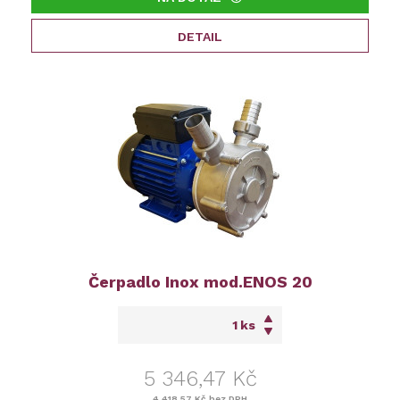
DETAIL
Čerpadlo Inox mod.ENOS 20
ks
5 346,47 Kč
4 418,57 Kč
bez DPH