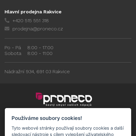
Hlavní prodejna Rakvice
+420 515 551 318
prodejna@proneco.cz
Po - Pá
8:00 - 17:00
Sobota
8:00 - 11:00
Nádražní 934, 691 03 Rakvice
Používáme soubory cookies!
Tyto webové stránky používají soubory cookies a další
sledovací nástroje s cílem vylepšení uživatelského