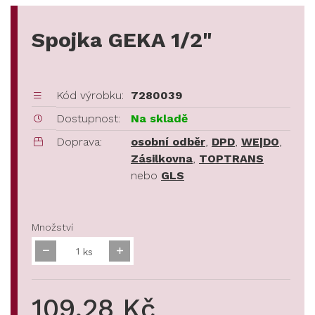
Spojka GEKA 1/2"
Kód výrobku:
7280039
Dostupnost:
Na skladě
Doprava:
osobní odběr
,
DPD
,
WE|DO
,
Zásilkovna
,
TOPTRANS
nebo
GLS
Množství
ks
109,28 Kč