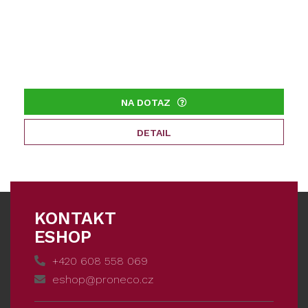
NA DOTAZ
DETAIL
KONTAKT
ESHOP
+420 608 558 069
eshop@proneco.cz