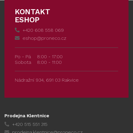
KONTAKT
ESHOP
+420 608 558 069
eshop@proneco.cz
Po - Pá
8:00 - 17:00
Sobota
8:00 - 11:00
Nádražní 934, 691 03 Rakvice
Prodejna Klentnice
+420 515 551 315
prodejna.klentnice@proneco.cz