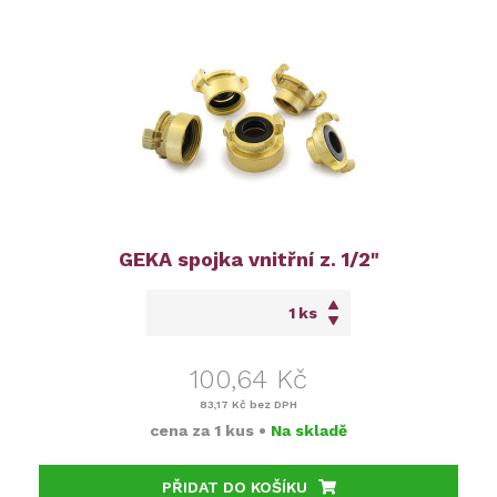
GEKA spojka vnitřní z. 1/2"
ks
100,64 Kč
83,17 Kč
bez DPH
cena za
1 kus
•
Na skladě
PŘIDAT DO KOŠÍKU