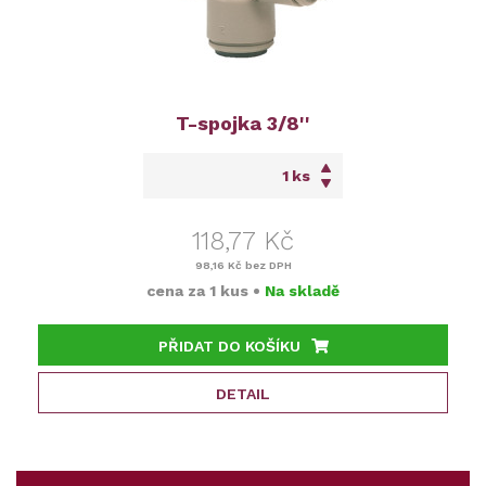
T-spojka 3/8''
ks
118,77 Kč
98,16 Kč
bez DPH
cena za
1 kus
•
Na skladě
PŘIDAT DO KOŠÍKU
DETAIL