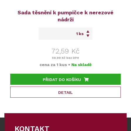
Sada těsnění k pumpičce k nerezové
nádrži
ks
72,59 Kč
59,99 Kč
bez DPH
cena za
1 kus
•
Na skladě
PŘIDAT DO KOŠÍKU
DETAIL
KONTAKT