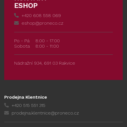
ESHOP
+420 608 558 069
eshop@proneco.cz
Po - Pá
8:00 - 17:00
Sobota
8:00 - 11:00
Nádražní 934, 691 03 Rakvice
Prodejna Klentnice
+420 515 551 315
prodejna.klentnice@proneco.cz