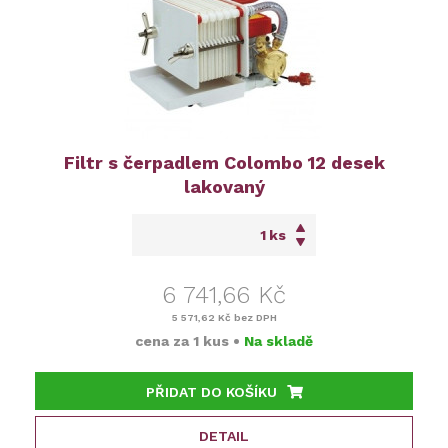
Filtr s čerpadlem Colombo 12 desek
lakovaný
ks
6 741,66 Kč
5 571,62 Kč
bez DPH
cena za
1 kus
•
Na skladě
PŘIDAT DO KOŠÍKU
DETAIL