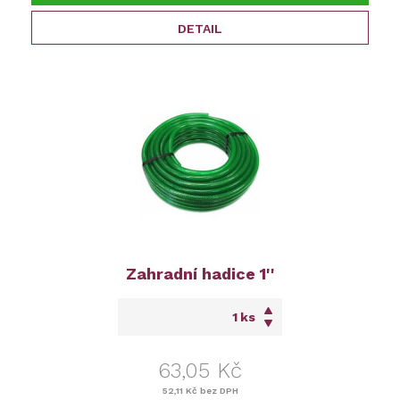
DETAIL
Zahradní hadice 1''
ks
63,05 Kč
52,11 Kč
bez DPH