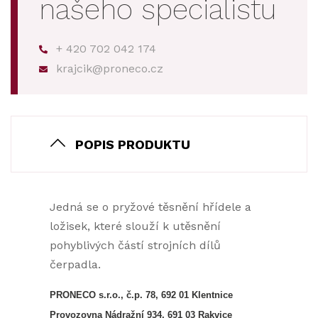
našeho specialistu
+ 420 702 042 174
krajcik@proneco.cz
POPIS PRODUKTU
Jedná se o pryžové těsnění hřídele a
ložisek, které slouží k utěsnění
pohyblivých částí strojních dílů
čerpadla.
PRONECO s.r.o., č.p. 78, 692 01 Klentnice
Provozovna Nádražní 934, 691 03 Rakvice