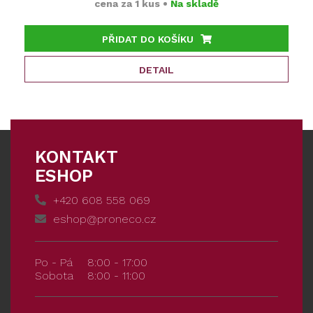
cena za
1 kus
•
Na skladě
PŘIDAT DO KOŠÍKU
DETAIL
KONTAKT
ESHOP
+420 608 558 069
eshop@proneco.cz
Po - Pá
8:00 - 17:00
Sobota
8:00 - 11:00