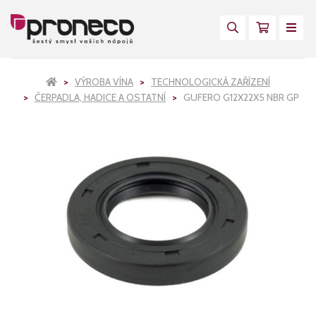
VÝROBA VÍNA
TECHNOLOGICKÁ ZAŘÍZENÍ
ČERPADLA, HADICE A OSTATNÍ
GUFERO G12X22X5 NBR GP