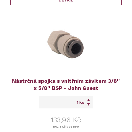
DETAIL
Nástrčná spojka s vnitřním závitem 3/8''
x 5/8'' BSP - John Guest
ks
133,96 Kč
110,71 Kč
bez DPH