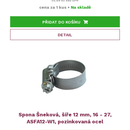
50,69 Kč
bez DPH
cena za
1 kus
•
Na skladě
PŘIDAT DO KOŠÍKU
DETAIL
Spona Šneková, šíře 12 mm, 16 - 27,
ASFA12-W1, pozinkovaná ocel