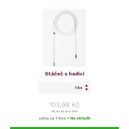
Stáčeč s hadicí
ks
103,98 Kč
85,93 Kč
bez DPH
cena za
1 kus
•
Na skladě