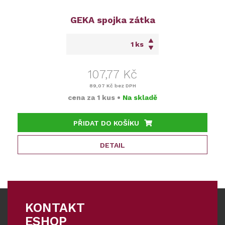
GEKA spojka zátka
ks
107,77 Kč
89,07 Kč
bez DPH
cena za
1 kus
•
Na skladě
PŘIDAT DO KOŠÍKU
DETAIL
KONTAKT
ESHOP