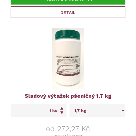
DETAIL
Sladový výtažek pšeničný 1,7 kg
ks
od 272,27 Kč
243,10 Kč
bez DPH