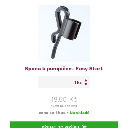
Spona k pumpičce- Easy Start
ks
18,50 Kč
15,29 Kč
bez DPH
cena za
1 kus
•
Na skladě
PŘIDAT DO KOŠÍKU