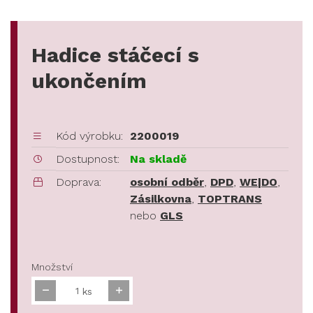
Hadice stáčecí s
ukončením
Kód výrobku:
2200019
Dostupnost:
Na skladě
Doprava:
osobní odběr
,
DPD
,
WE|DO
,
Zásilkovna
,
TOPTRANS
nebo
GLS
Množství
ks