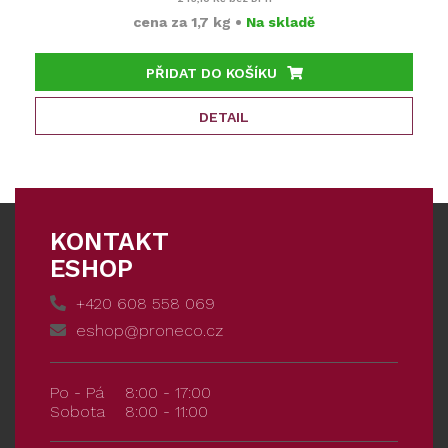
cena za
1,7 kg
•
Na skladě
PŘIDAT DO KOŠÍKU
DETAIL
KONTAKT
ESHOP
+420 608 558 069
eshop@proneco.cz
Po - Pá
8:00 - 17:00
Sobota
8:00 - 11:00