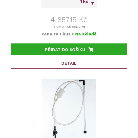
ks
4 857,15 Kč
4 014,17 Kč
bez DPH
cena za
1 kus
•
Na skladě
PŘIDAT DO KOŠÍKU
DETAIL