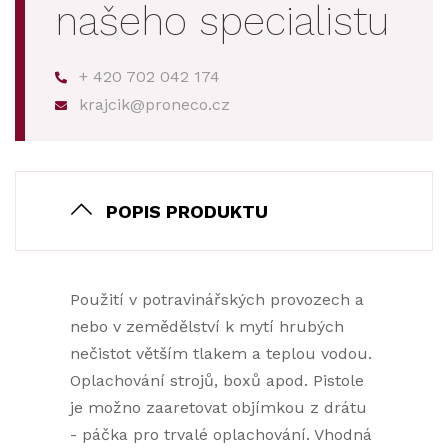
našeho specialistu
+ 420 702 042 174
krajcik@proneco.cz
POPIS PRODUKTU
Použití v potravinářských provozech a
nebo v zemědělství k mytí hrubých
nečistot větším tlakem a teplou vodou.
Oplachování strojů, boxů apod. Pistole
je možno zaaretovat objímkou z drátu
- páčka pro trvalé oplachování. Vhodná