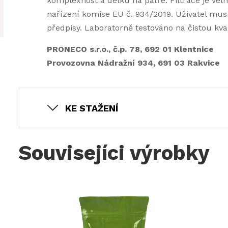
komplexnost a délku na patře. Filtrace je vel
nařízení komise EU č. 934/2019. Uživatel mus
předpisy. Laboratorně testováno na čistou kval
PRONECO s.r.o., č.p. 78, 692 01 Klentnice
Provozovna Nádražní 934, 691 03 Rakvice
KE STAŽENÍ
Souvisejíci výrobky