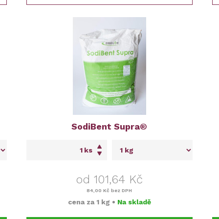
SodiBent Supra®
ks
od 101,64 Kč
84,00 Kč
bez DPH
cena za
1 kg
•
Na skladě