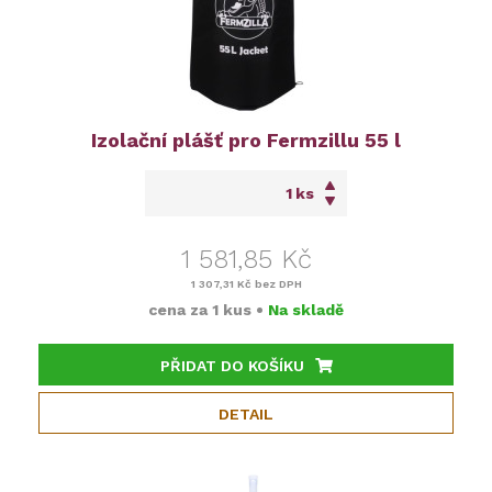
Izolační plášť pro Fermzillu 55 l
ks
1 581,85 Kč
1 307,31 Kč
bez DPH
cena za
1 kus
•
Na skladě
PŘIDAT DO KOŠÍKU
DETAIL