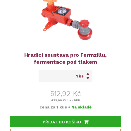
Hradící soustava pro Fermzillu,
fermentace pod tlakem
ks
512,92 Kč
423,90 Kč
bez DPH
cena za
1 kus
•
Na skladě
PŘIDAT DO KOŠÍKU