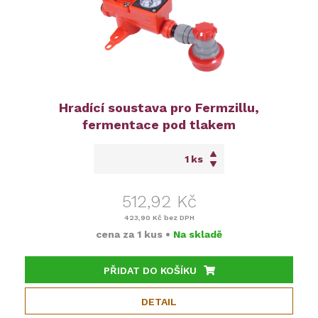
Hradící soustava pro Fermzillu,
fermentace pod tlakem
ks
512,92 Kč
423,90 Kč
bez DPH
cena za
1 kus
•
Na skladě
PŘIDAT DO KOŠÍKU
DETAIL