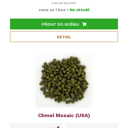
5,50 Kč
bez DPH
cena za
1 kus
•
Na skladě
PŘIDAT DO KOŠÍKU
DETAIL
Chmel Mosaic (USA)