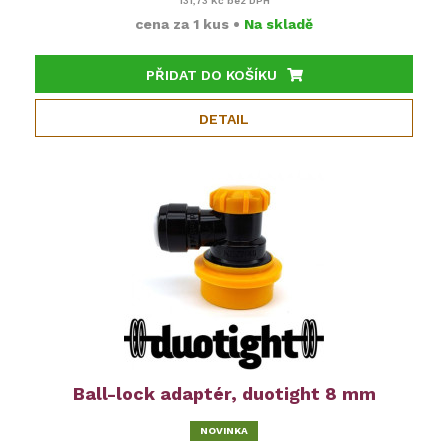
131,73 Kč
bez DPH
cena za
1 kus
•
Na skladě
PŘIDAT DO KOŠÍKU
DETAIL
Ball-lock adaptér, duotight 8 mm
NOVINKA