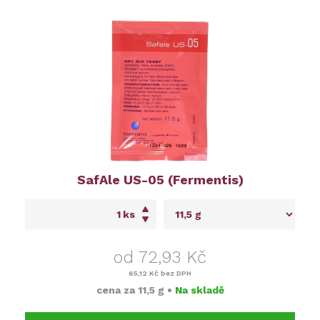
SafAle US-05 (Fermentis)
ks
od 72,93 Kč
65,12 Kč
bez DPH
cena za
11,5 g
•
Na skladě