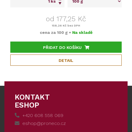
ks
od 177,25 Kč
158,26 Kč
bez DPH
cena za
100 g
•
Na skladě
PŘIDAT DO KOŠÍKU
DETAIL
KONTAKT
ESHOP
+420 608 558 069
eshop@proneco.cz