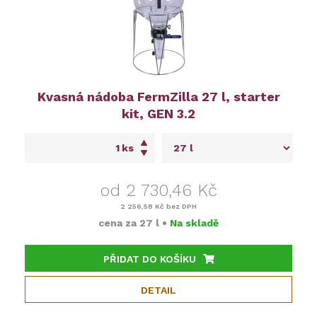
Kvasná nádoba FermZilla 27 l, starter
kit, GEN 3.2
ks
od 2 730,46 Kč
2 256,58 Kč
bez DPH
cena za
27 l
•
Na skladě
PŘIDAT DO KOŠÍKU
DETAIL