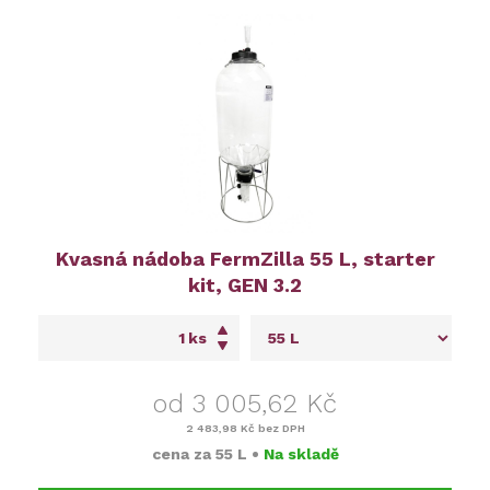
Kvasná nádoba FermZilla 55 L, starter
kit, GEN 3.2
ks
od 3 005,62 Kč
2 483,98 Kč
bez DPH
cena za
55 L
•
Na skladě