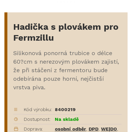
Hadička s plovákem pro
Fermzillu
Silikonová ponorná trubice o délce
60?cm s nerezovým plovákem zajistí,
že při stáčení z fermentoru bude
odebírána pouze horní, nejčistší
vrstva piva.
Kód výrobku:
8400219
Dostupnost:
Na skladě
Doprava:
osobní odběr
,
DPD
,
WE|DO
,