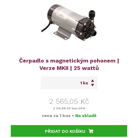
Čerpadlo s magnetickým pohonem |
Verze MKII | 25 wattů
ks
2 565,05 Kč
2 119,88 Kč
bez DPH
cena za
1 kus
•
Na skladě
PŘIDAT DO KOŠÍKU