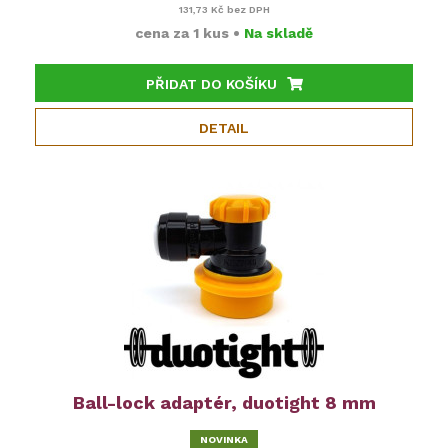
131,73 Kč
bez DPH
cena za
1 kus
•
Na skladě
PŘIDAT DO KOŠÍKU
DETAIL
Ball-lock adaptér, duotight 8 mm
NOVINKA