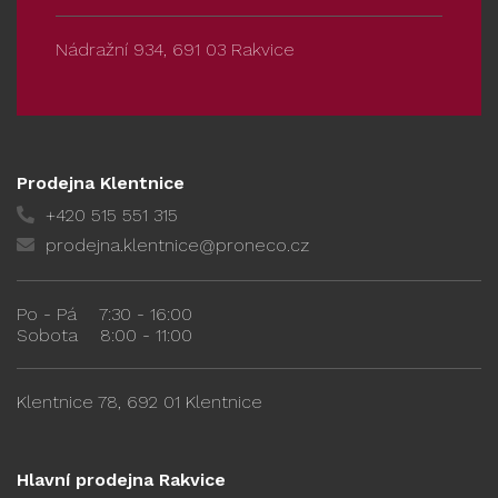
Nádražní 934, 691 03 Rakvice
Prodejna Klentnice
+420 515 551 315
prodejna.klentnice@proneco.cz
Po - Pá
7:30 - 16:00
Sobota
8:00 - 11:00
Klentnice 78, 692 01 Klentnice
Hlavní prodejna Rakvice