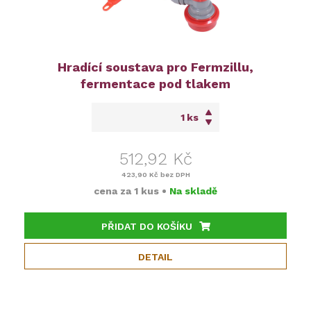
Hradící soustava pro Fermzillu,
fermentace pod tlakem
ks
512,92 Kč
423,90 Kč
bez DPH
cena za
1 kus
•
Na skladě
PŘIDAT DO KOŠÍKU
DETAIL