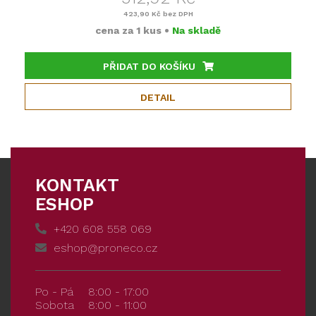
423,90 Kč
bez DPH
cena za
1 kus
•
Na skladě
PŘIDAT DO KOŠÍKU
DETAIL
KONTAKT
ESHOP
+420 608 558 069
eshop@proneco.cz
Po - Pá
8:00 - 17:00
Sobota
8:00 - 11:00