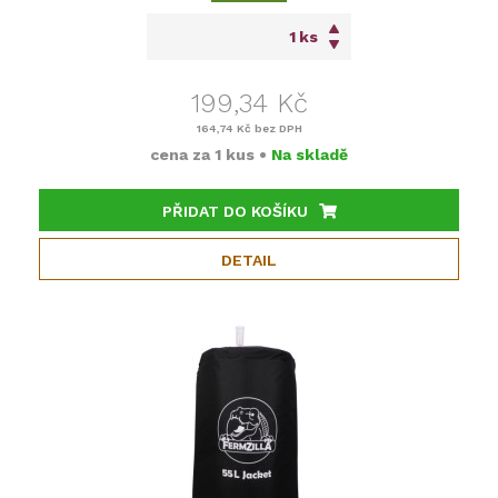
ks
199,34 Kč
164,74 Kč
bez DPH
cena za
1 kus
•
Na skladě
PŘIDAT DO KOŠÍKU
DETAIL