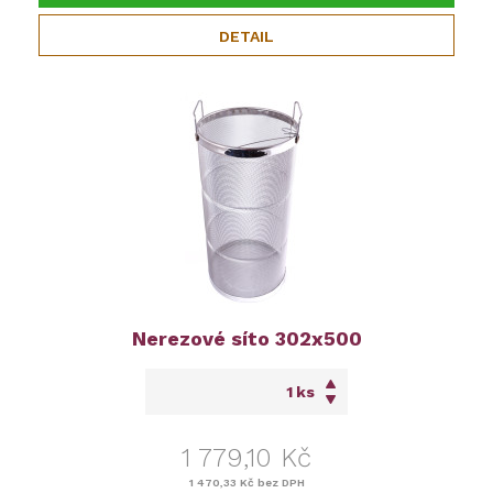
DETAIL
Nerezové síto 302x500
ks
1 779,10 Kč
1 470,33 Kč
bez DPH