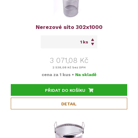
Nerezové síto 302x1000
ks
3 071,08 Kč
2 538,08 Kč
bez DPH
cena za
1 kus
•
Na skladě
PŘIDAT DO KOŠÍKU
DETAIL