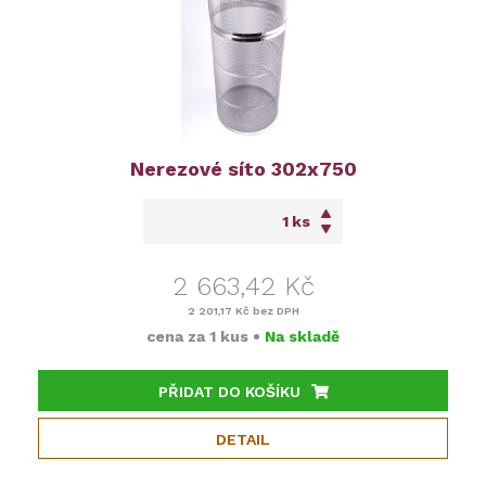
Nerezové síto 302x750
ks
2 663,42 Kč
2 201,17 Kč
bez DPH
cena za
1 kus
•
Na skladě
PŘIDAT DO KOŠÍKU
DETAIL