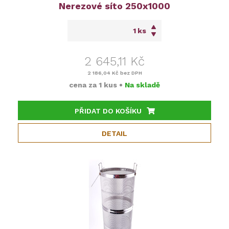
Nerezové síto 250x1000
ks
2 645,11 Kč
2 186,04 Kč
bez DPH
cena za
1 kus
•
Na skladě
PŘIDAT DO KOŠÍKU
DETAIL