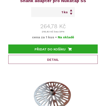
Shank adaptér pro Nukatap SS
ks
264,78 Kč
218,83 Kč
bez DPH
cena za
1 kus
•
Na skladě
PŘIDAT DO KOŠÍKU
DETAIL