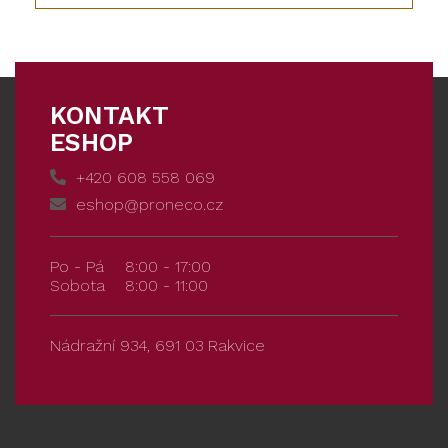
KONTAKT
ESHOP
+420 608 558 069
eshop@proneco.cz
Po - Pá
8:00 - 17:00
Sobota
8:00 - 11:00
Nádražní 934, 691 03 Rakvice