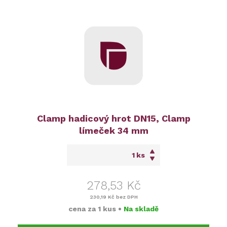
Clamp hadicový hrot DN15, Clamp
límeček 34 mm
ks
278,53 Kč
230,19 Kč
bez DPH
cena za
1 kus
•
Na skladě