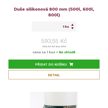
Duše silikonová 800 mm (500l, 600l,
800l)
ks
593,55 Kč
490,54 Kč
bez DPH
cena za
1 kus
•
Na skladě
PŘIDAT DO KOŠÍKU
DETAIL