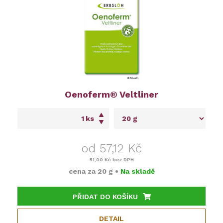
Oenoferm® Veltliner
ks
od 57,12 Kč
51,00 Kč
bez DPH
cena za
20 g
•
Na skladě
PŘIDAT DO KOŠÍKU
DETAIL