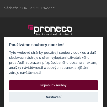
Nádražní 934, 691 03 Rakvice
Používáme soubory cookies!
Tyto webové stránky používají soubory cookies a další
sledovací nástroje s cílem vylepšení uživatelského
prostředí, zobrazení přizpůsobeného obsahu a reklam,
analýzy návštěvnosti webových stránek a zjištění
zdroje návštěvnosti.
Obchodní podmínky
GDPR - Odběratelé
Přijmout všechny
GDPR - Dodavatelé
Možnosti dopravy a platby
© 2024 Proneco
Odstoupit od smlouvy
Cookies
Nastavení