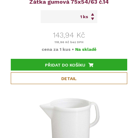
Zátka gumová 75x54/63 č.14
ks
143,94 Kč
118,96 Kč
bez DPH
cena za
1 kus
•
Na skladě
PŘIDAT DO KOŠÍKU
DETAIL