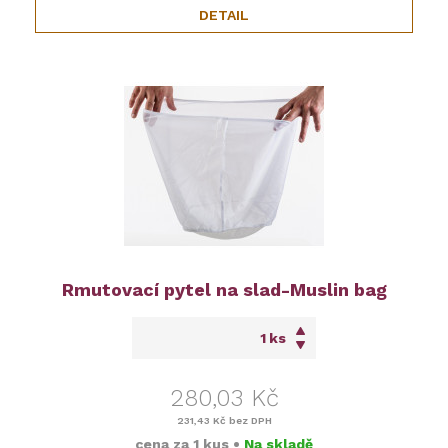
DETAIL
Rmutovací pytel na slad-Muslin bag
ks
280,03 Kč
231,43 Kč
bez DPH
cena za
1 kus
•
Na skladě