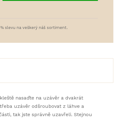
4% slevu na veškerý náš sortiment.
kleště nasaďte na uzávěr a dvakrát
e třeba uzávěr odšroubovat z láhve a
sti, tak jste správně uzavřeli. Stejnou