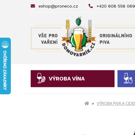
eshop@proneco.cz
+420 608 558 069
VÝROBA VÍNA
VÝROBA PIVA A CID