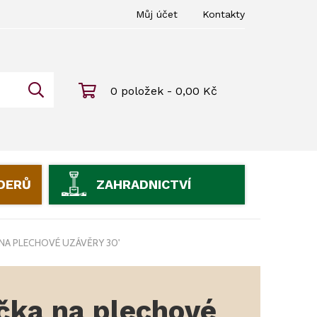
Můj účet
Kontakty
0 položek - 0,00 Kč
IDERŮ
ZAHRADNICTVÍ
NA PLECHOVÉ UZÁVĚRY 30'
čka na plechové