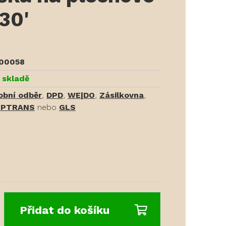
30'
00058
 skladě
obní odběr
,
DPD
,
WE|DO
,
Zásilkovna
,
PTRANS
nebo
GLS
Přidat do košíku