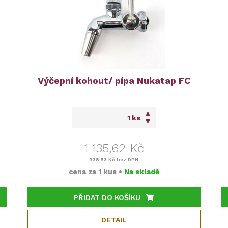
Výčepní kohout/ pípa Nukatap FC
ks
1 135,62 Kč
938,53 Kč
bez DPH
cena za
1 kus
•
Na skladě
PŘIDAT DO KOŠÍKU
DETAIL