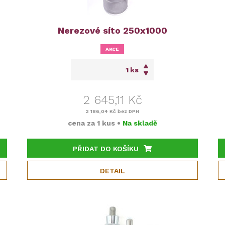
Nerezové síto 250x1000
AKCE
ks
2 645,11 Kč
2 186,04 Kč
bez DPH
cena za
1 kus
•
Na skladě
PŘIDAT DO KOŠÍKU
DETAIL