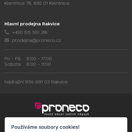
Klentnice 78, 692 01 Klentnice
Hlavní prodejna Rakvice
+420 515 551 318
prodejna@proneco.cz
Po - Pá
8:00 - 17:00
Sobota
8:00 - 11:00
Nádražní 934, 691 03 Rakvice
Používáme soubory cookies!