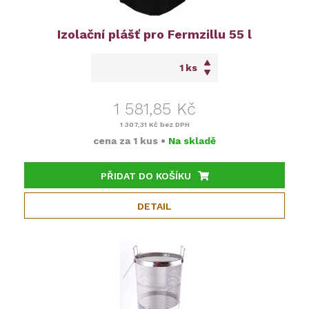
Izolační plášť pro Fermzillu 55 l
ks
1 581,85 Kč
1 307,31 Kč
bez DPH
cena za
1 kus
•
Na skladě
PŘIDAT DO KOŠÍKU
DETAIL