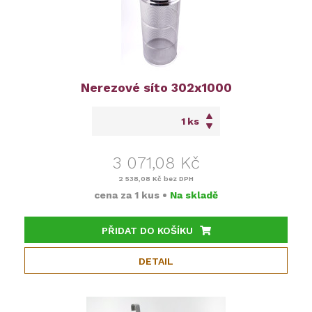
Nerezové síto 302x1000
ks
3 071,08 Kč
2 538,08 Kč
bez DPH
cena za
1 kus
•
Na skladě
PŘIDAT DO KOŠÍKU
DETAIL