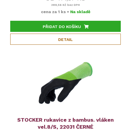
389,56 Kč
bez DPH
cena za
1 ks
•
Na skladě
PŘIDAT DO KOŠÍKU
DETAIL
STOCKER rukavice z bambus. vláken
vel.8/S, 22031 ČERNÉ