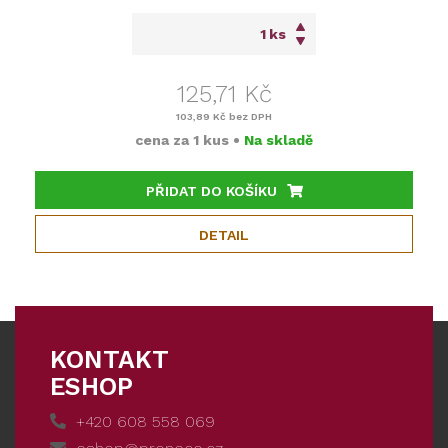
ks
125,71 Kč
103,89 Kč
bez DPH
cena za
1 kus
•
Na skladě
PŘIDAT DO KOŠÍKU
DETAIL
KONTAKT
ESHOP
+420 608 558 069