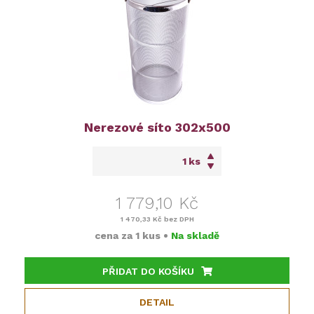
Nerezové síto 302x500
ks
1 779,10 Kč
1 470,33 Kč
bez DPH
cena za
1 kus
•
Na skladě
PŘIDAT DO KOŠÍKU
DETAIL