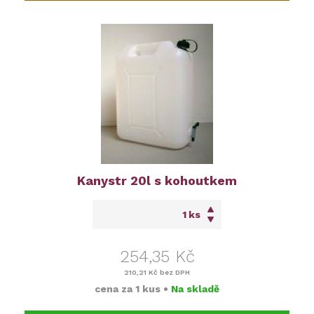
Kanystr 20l s kohoutkem
ks
254,35 Kč
210,21 Kč
bez DPH
cena za
1 kus
•
Na skladě