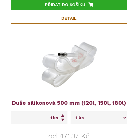
PŘIDAT DO KOŠÍKU
DETAIL
Duše silikonová 500 mm (120l, 150l, 180l)
ks
od 471,37 Kč