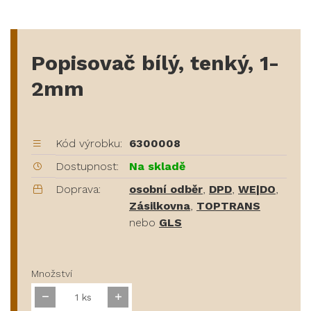
Popisovač bílý, tenký, 1-
2mm
Kód výrobku:
6300008
Dostupnost:
Na skladě
Doprava:
osobní odběr
,
DPD
,
WE|DO
,
Zásilkovna
,
TOPTRANS
nebo
GLS
Množství
ks