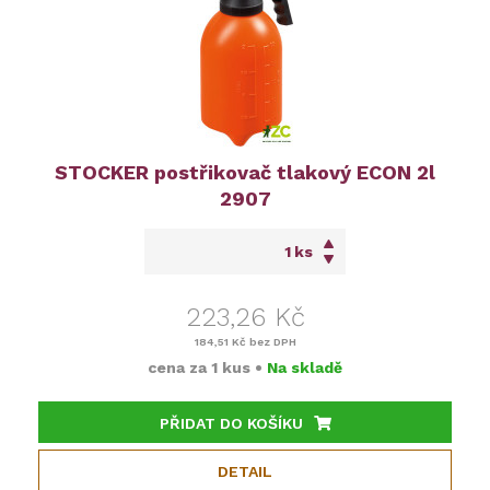
STOCKER postřikovač tlakový ECON 2l
2907
ks
223,26 Kč
184,51 Kč
bez DPH
cena za
1 kus
•
Na skladě
PŘIDAT DO KOŠÍKU
DETAIL