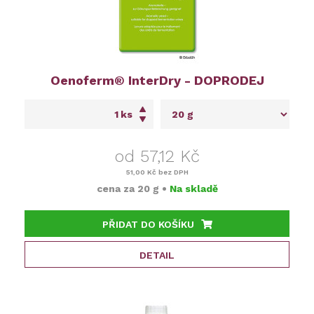
Oenoferm® InterDry - DOPRODEJ
ks
od 57,12 Kč
51,00 Kč
bez DPH
cena za
20 g
•
Na skladě
PŘIDAT DO KOŠÍKU
DETAIL