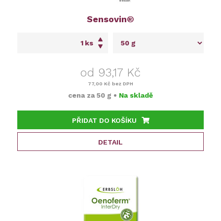
Sensovin®
ks
od 93,17 Kč
77,00 Kč
bez DPH
cena za
50 g
•
Na skladě
PŘIDAT DO KOŠÍKU
DETAIL