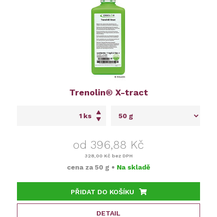
Trenolin® X-tract
ks
od 396,88 Kč
328,00 Kč
bez DPH
cena za
50 g
•
Na skladě
PŘIDAT DO KOŠÍKU
DETAIL