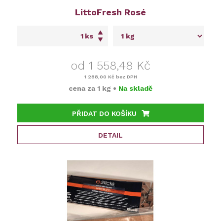
LittoFresh Rosé
ks
od 1 558,48 Kč
1 288,00 Kč
bez DPH
cena za
1 kg
•
Na skladě
PŘIDAT DO KOŠÍKU
DETAIL