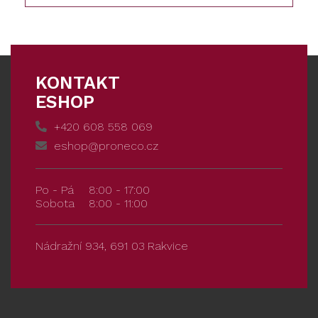
KONTAKT
ESHOP
+420 608 558 069
eshop@proneco.cz
Po - Pá
8:00 - 17:00
Sobota
8:00 - 11:00
Nádražní 934, 691 03 Rakvice