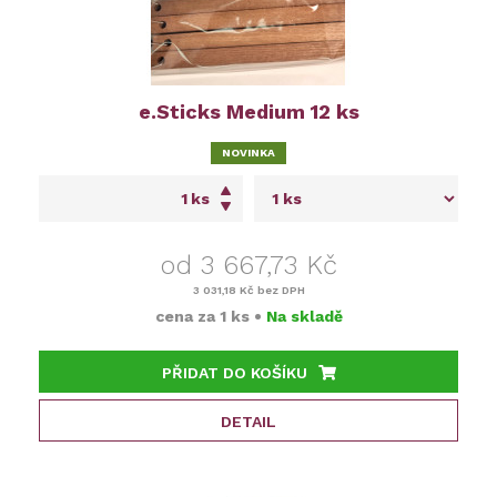
e.Sticks Medium 12 ks
NOVINKA
ks
od 3 667,73 Kč
3 031,18 Kč
bez DPH
cena za
1 ks
•
Na skladě
PŘIDAT DO KOŠÍKU
DETAIL