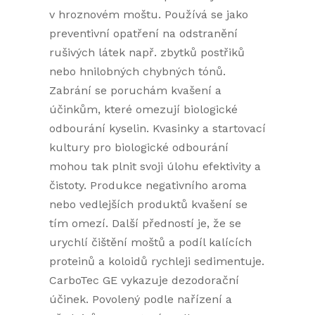
v hroznovém moštu. Používá se jako
preventivní opatření na odstranění
rušivých látek např. zbytků postřiků
nebo hnilobných chybných tónů.
Zabrání se poruchám kvašení a
účinkům, které omezují biologické
odbourání kyselin. Kvasinky a startovací
kultury pro biologické odbourání
mohou tak plnit svoji úlohu efektivity a
čistoty. Produkce negativního aroma
nebo vedlejších produktů kvašení se
tím omezí. Další předností je, že se
urychlí čištění moštů a podíl kalících
proteinů a koloidů rychleji sedimentuje.
CarboTec GE vykazuje dezodorační
účinek. Povolený podle nařízení a