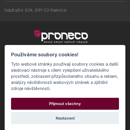
Nádražní 934, 691 03 Rakvice
Používáme soubory cookies!
Tyto webové stránky používají soubory cookies a další
sledovací nástroje s cílem vylepšení uživatelského
prostředí, zobrazení přizpůsobeného obsahu a reklam,
analýzy návštěvnosti webových stránek a zjištění
zdroje návštěvnosti.
Obchodní podmínky
GDPR - Odběratelé
Přijmout všechny
GDPR - Dodavatelé
Možnosti dopravy a platby
© 2024 Proneco
Odstoupit od smlouvy
Cookies
Nastavení