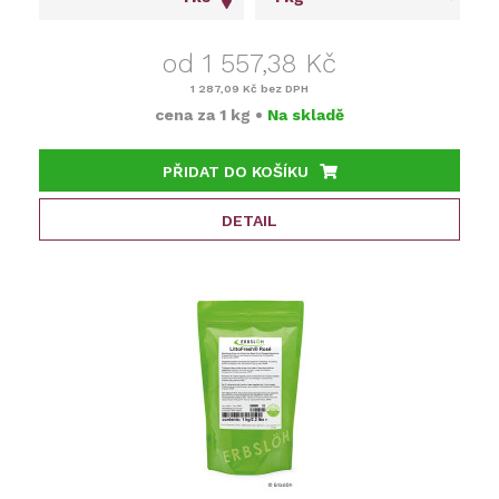
od 1 557,38 Kč
1 287,09 Kč
bez DPH
cena za
1 kg
•
Na skladě
PŘIDAT DO KOŠÍKU
DETAIL