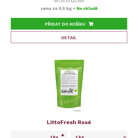
557,00 Kč
bez DPH
cena za
0,5 kg
•
Na skladě
PŘIDAT DO KOŠÍKU
DETAIL
LittoFresh Rosé
ks