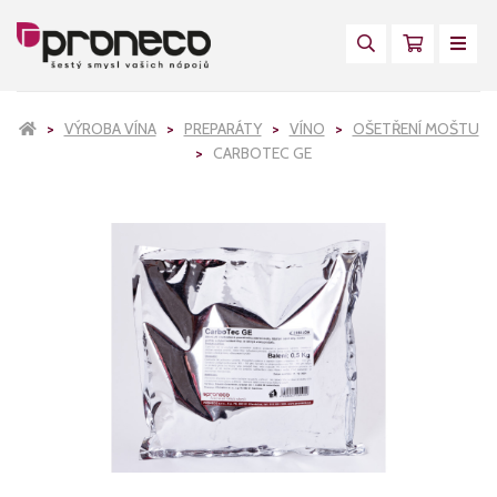
VÝROBA VÍNA
PREPARÁTY
VÍNO
OŠETŘENÍ MOŠTU
CARBOTEC GE