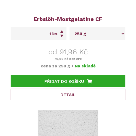
Erbslöh-Mostgelatine CF
ks
od 91,96 Kč
76,00 Kč
bez DPH
cena za
250 g
•
Na skladě
PŘIDAT DO KOŠÍKU
DETAIL