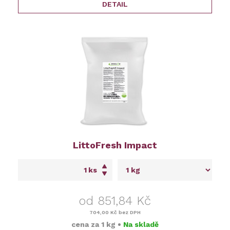
DETAIL
LittoFresh Impact
ks
od 851,84 Kč
704,00 Kč
bez DPH
cena za
1 kg
•
Na skladě