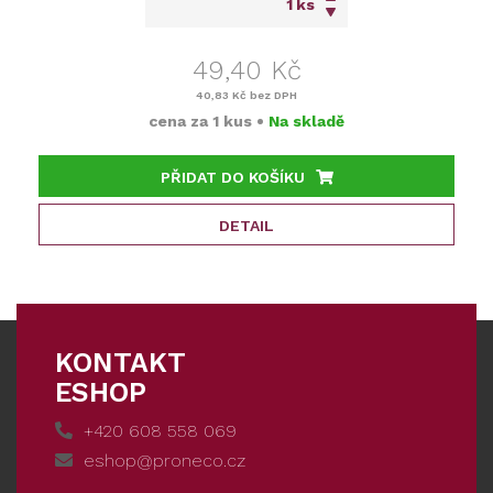
ks
49,40 Kč
40,83 Kč
bez DPH
cena za
1 kus
•
Na skladě
PŘIDAT DO KOŠÍKU
DETAIL
KONTAKT
ESHOP
+420 608 558 069
eshop@proneco.cz