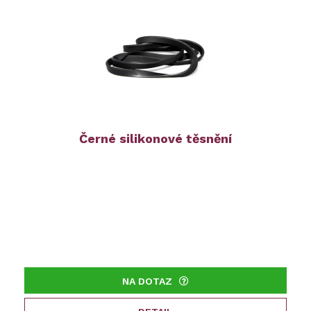
Černé silikonové těsnění
NA DOTAZ