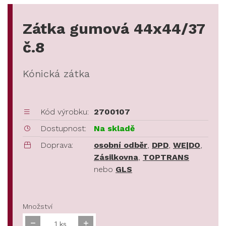
Zátka gumová 44x44/37
č.8
Kónická zátka
Kód výrobku:
2700107
Dostupnost:
Na skladě
Doprava:
osobní odběr
,
DPD
,
WE|DO
,
Zásilkovna
,
TOPTRANS
nebo
GLS
Množství
ks