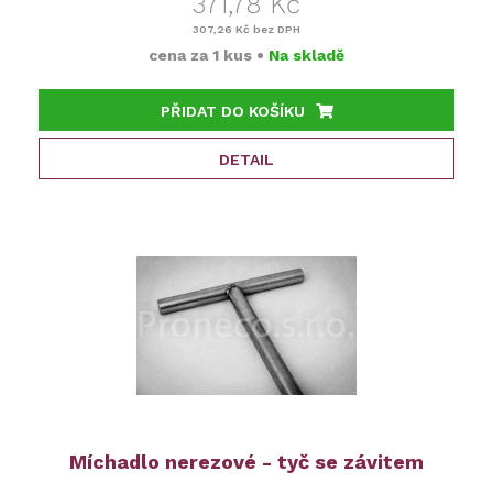
371,78 Kč
307,26 Kč
bez DPH
cena za
1 kus
•
Na skladě
PŘIDAT DO KOŠÍKU
DETAIL
Míchadlo nerezové - tyč se závitem