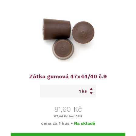
Zátka gumová 47x44/40 č.9
ks
81,60 Kč
67,44 Kč
bez DPH
cena za
1 kus
•
Na skladě