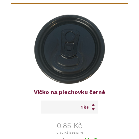
Víčko na plechovku černé
ks
0,85 Kč
0,70 Kč
bez DPH