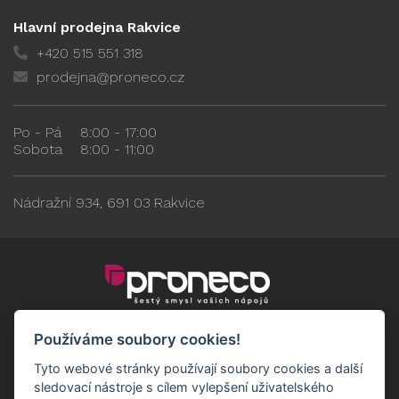
Hlavní prodejna Rakvice
+420 515 551 318
prodejna@proneco.cz
Po - Pá
8:00 - 17:00
Sobota
8:00 - 11:00
Nádražní 934, 691 03 Rakvice
Používáme soubory cookies!
Tyto webové stránky používají soubory cookies a další
sledovací nástroje s cílem vylepšení uživatelského