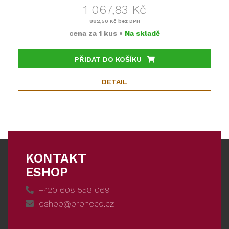
1 067,83 Kč
882,50 Kč
bez DPH
cena za
1 kus
•
Na skladě
PŘIDAT DO KOŠÍKU
DETAIL
KONTAKT
ESHOP
+420 608 558 069
eshop@proneco.cz