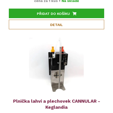
cena za
1 kus
•
Na skladě
PŘIDAT DO KOŠÍKU
DETAIL
Plnička lahví a plechovek CANNULAR -
Keglandia