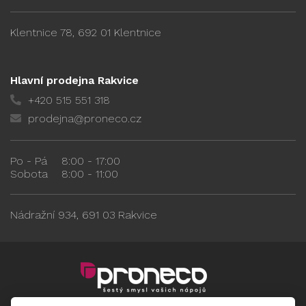
Klentnice 78, 692 01 Klentnice
Hlavní prodejna Rakvice
+420 515 551 318
prodejna@proneco.cz
Po - Pá
8:00 - 17:00
Sobota
8:00 - 11:00
Nádražní 934, 691 03 Rakvice