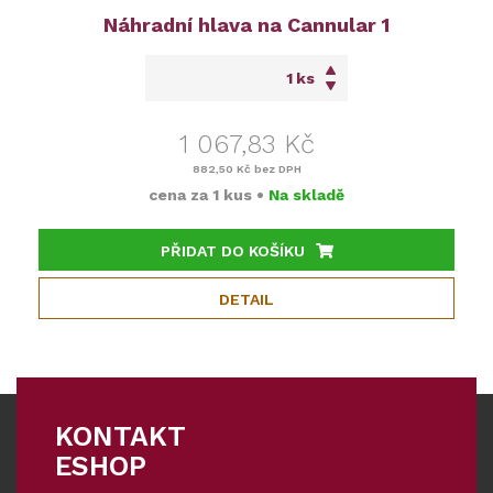
Náhradní hlava na Cannular 1
ks
1 067,83 Kč
882,50 Kč
bez DPH
cena za
1 kus
•
Na skladě
PŘIDAT DO KOŠÍKU
DETAIL
KONTAKT
ESHOP