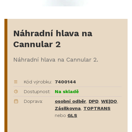
Náhradní hlava na
Cannular 2
Náhradní hlava na Cannular 2.
Kód výrobku:
7400144
Dostupnost:
Na skladě
Doprava:
osobní odběr
,
DPD
,
WE|DO
,
Zásilkovna
,
TOPTRANS
nebo
GLS