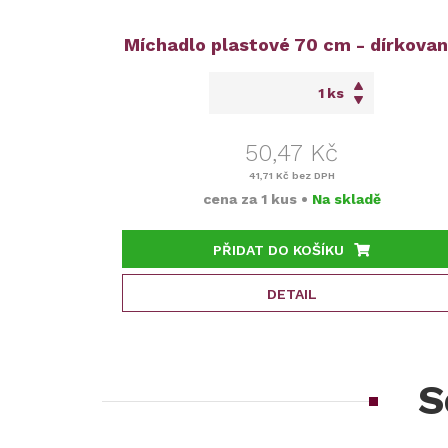
Míchadlo plastové 70 cm - dírkova
ks
50,47 Kč
41,71 Kč
bez DPH
cena za
1 kus
•
Na skladě
PŘIDAT DO KOŠÍKU
DETAIL
S