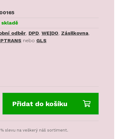
00165
 skladě
obní odběr
,
DPD
,
WE|DO
,
Zásilkovna
,
PTRANS
nebo
GLS
Přidat do košíku
4% slevu na veškerý náš sortiment.