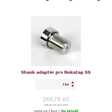
Shank adaptér pro Nukatap SS
ks
264,78 Kč
218,83 Kč
bez DPH
cena za
1 kus
•
Na skladě