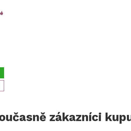
né
oučasně zákazníci kupu