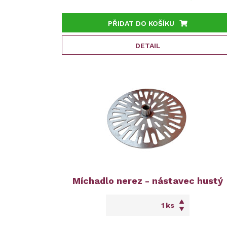
PŘIDAT DO KOŠÍKU
DETAIL
Míchadlo nerez - nástavec hustý
ks