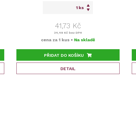
ks
41,73 Kč
34,49 Kč
bez DPH
cena za
1 kus
•
Na skladě
PŘIDAT DO KOŠÍKU
DETAIL