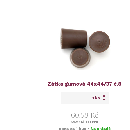
Zátka gumová 44x44/37 č.8
ks
60,58 Kč
50,07 Kč
bez DPH
cena za
1 kus
•
Na skladě