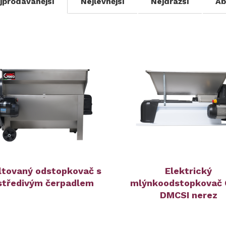
jprodávanější
Nejlevnější
Nejdražší
Ab
tovaný odstopkovač s
Elektrický
středivým čerpadlem
mlýnkoodstopkovač 
DMCSI nerez