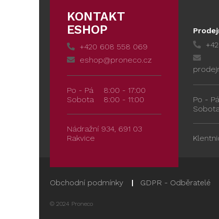
KONTAKT
ESHOP
Prodej
+42
+420 608 558 069
eshop@proneco.cz
prodej
Po - Pá
8:00 - 17:00
Sobota
8:00 - 11:00
Po - P
Sobot
Nádražní 934, 691 03
Rakvice
Klentni
Obchodní podmínky
GDPR - Odběratelé
© 2024 Proneco