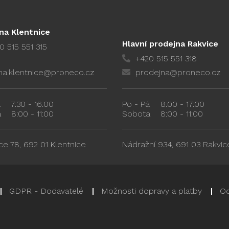
na Klentnice
Hlavní prodejna Rakvice
0 515 551 315
+420 515 551 318
na.klentnice@proneco.cz
prodejna@proneco.cz
á
7:30 - 16:00
Po - Pá
8:00 - 17:00
a
8:00 - 11:00
Sobota
8:00 - 11:00
ce 78, 692 01 Klentnice
Nádražní 934, 691 03 Rakvic
GDPR - Dodavatelé
Možnosti dopravy a platby
Od