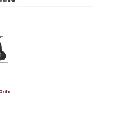
ecedně
Grifo