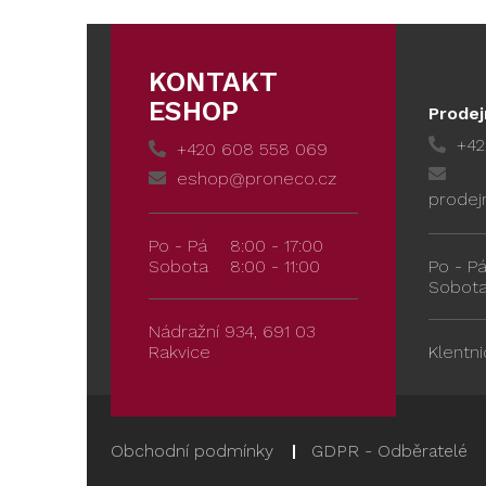
KONTAKT
ESHOP
Prodej
+42
+420 608 558 069
eshop@proneco.cz
prodej
Po - Pá
8:00 - 17:00
Sobota
8:00 - 11:00
Po - P
Sobot
Nádražní 934, 691 03
Rakvice
Klentni
Obchodní podmínky
GDPR - Odběratelé