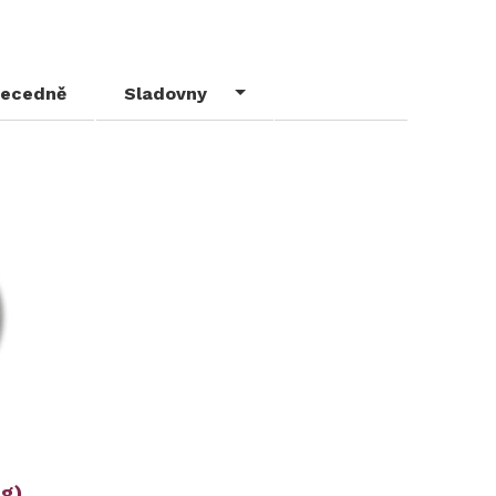
ecedně
Sladovny
ng)