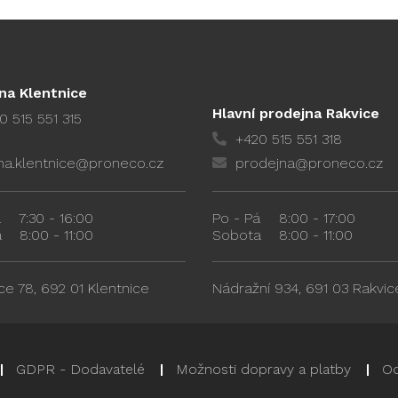
na Klentnice
Hlavní prodejna Rakvice
0 515 551 315
+420 515 551 318
na.klentnice@proneco.cz
prodejna@proneco.cz
á
7:30 - 16:00
Po - Pá
8:00 - 17:00
a
8:00 - 11:00
Sobota
8:00 - 11:00
ce 78, 692 01 Klentnice
Nádražní 934, 691 03 Rakvic
GDPR - Dodavatelé
Možnosti dopravy a platby
Od