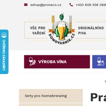
eshop@proneco.cz
+420 608 558 069
VÝROBA VÍNA
Pr
Sety pro homebrewing