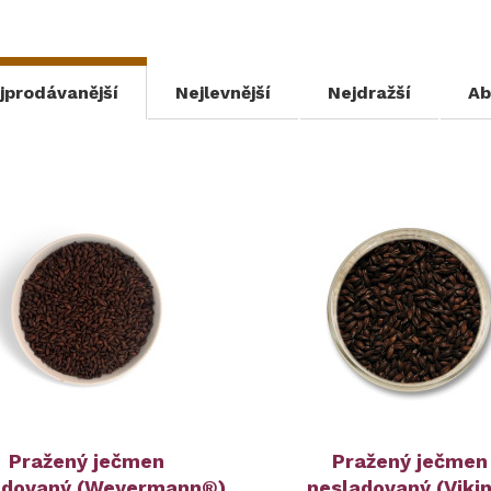
jprodávanější
Nejlevnější
Nejdražší
Ab
Pražený ječmen
Pražený ječmen
adovaný (Weyermann®)
nesladovaný (Viki