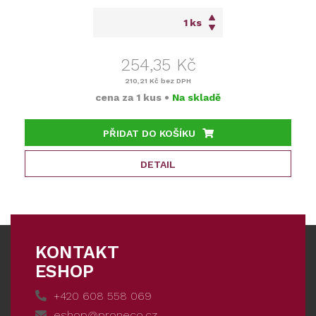
ks
254,35 Kč
210,21 Kč
bez DPH
cena za
1 kus
•
Na skladě
PŘIDAT DO KOŠÍKU
DETAIL
KONTAKT
ESHOP
+420 608 558 069
eshop@proneco.cz