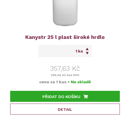
Kanystr 25 l plast široké hrdlo
ks
357,63 Kč
295,56 Kč
bez DPH
cena za
1 kus
•
Na skladě
PŘIDAT DO KOŠÍKU
DETAIL