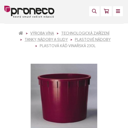
VÝROBA VÍNA
TECHNOLOGICKÁ ZAŘÍZENÍ
TANKY, NÁDOBY A SUDY
PLASTOVÉ NÁDOBY
PLASTOVÁ KÁĎ VINAŘSKÁ 230L