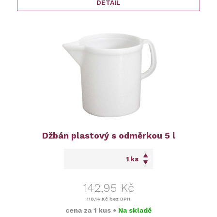
DETAIL
Džbán plastový s odměrkou 5 l
ks
142,95 Kč
118,14 Kč
bez DPH
cena za
1 kus
•
Na skladě