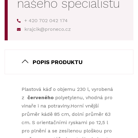
našeho specialistu
+ 420 702 042 174
krajcik@proneco.cz
POPIS PRODUKTU
Plastová káď o objemu 230 l, vyrobená
z
červeného
polyetylenu, vhodná pro
vinaře i na potraviny.Horní vnější
průměr kádě 85 cm, dolní průměr 63
cm. S orientačními ryskami po 12,5 l
pro plnění a se zesílenou ploškou pro