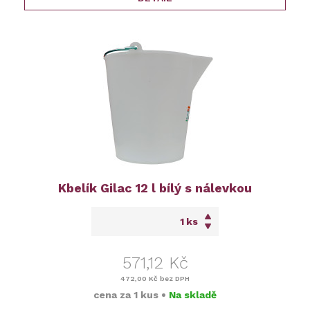
Kbelík Gilac 12 l bílý s nálevkou
ks
571,12 Kč
472,00 Kč
bez DPH
cena za
1 kus
•
Na skladě