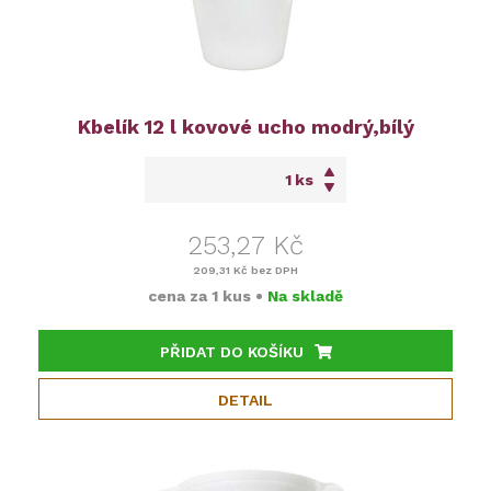
Kbelík 12 l kovové ucho modrý,bílý
ks
253,27 Kč
209,31 Kč
bez DPH
cena za
1 kus
•
Na skladě
PŘIDAT DO KOŠÍKU
DETAIL