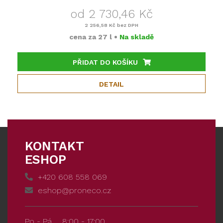
od 2 730,46 Kč
2 256,58 Kč
bez DPH
cena za
27 l
•
Na skladě
PŘIDAT DO KOŠÍKU
DETAIL
KONTAKT
ESHOP
+420 608 558 069
eshop@proneco.cz
Po - Pá
8:00 - 17:00