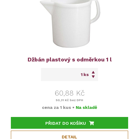
Džbán plastový s odměrkou 1 l
ks
60,88 Kč
50,31 Kč
bez DPH
cena za
1 kus
•
Na skladě
PŘIDAT DO KOŠÍKU
DETAIL