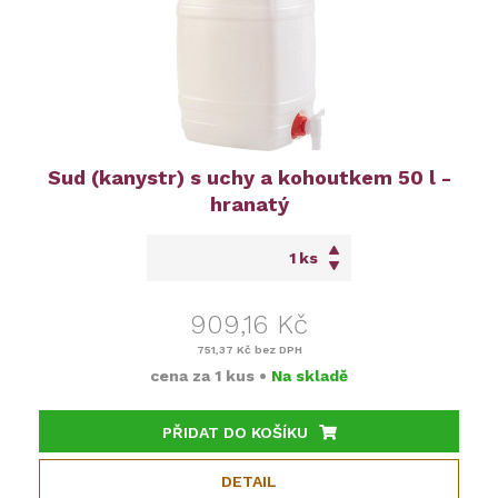
Sud (kanystr) s uchy a kohoutkem 50 l -
hranatý
ks
909,16 Kč
751,37 Kč
bez DPH
cena za
1 kus
•
Na skladě
PŘIDAT DO KOŠÍKU
DETAIL