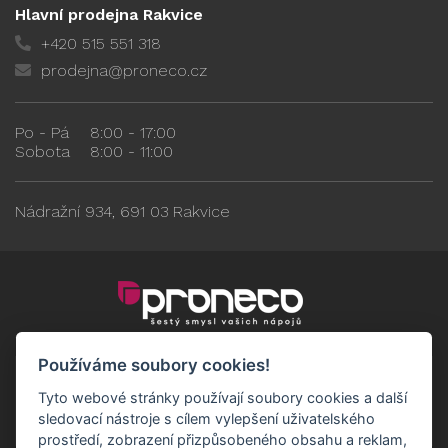
Hlavní prodejna Rakvice
+420 515 551 318
prodejna@proneco.cz
Po - Pá
8:00 - 17:00
Sobota
8:00 - 11:00
Nádražní 934, 691 03 Rakvice
Používáme soubory cookies!
Tyto webové stránky používají soubory cookies a další
sledovací nástroje s cílem vylepšení uživatelského
prostředí, zobrazení přizpůsobeného obsahu a reklam,