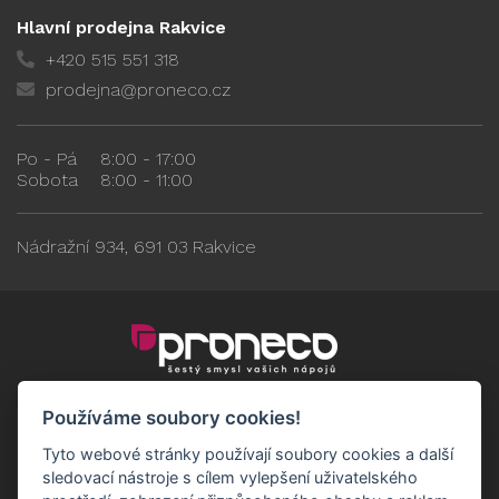
Hlavní prodejna Rakvice
+420 515 551 318
prodejna@proneco.cz
Po - Pá
8:00 - 17:00
Sobota
8:00 - 11:00
Nádražní 934, 691 03 Rakvice
Používáme soubory cookies!
Tyto webové stránky používají soubory cookies a další
sledovací nástroje s cílem vylepšení uživatelského