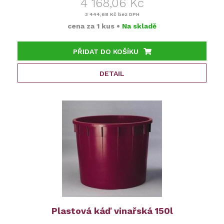
4 168,06 Kč
3 444,68 Kč
bez DPH
cena za
1 kus
•
Na skladě
PŘIDAT DO KOŠÍKU
DETAIL
Plastová káď vinařská 150l