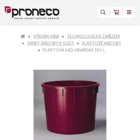
VÝROBA VÍNA
TECHNOLOGICKÁ ZAŘÍZENÍ
TANKY, NÁDOBY A SUDY
PLASTOVÉ NÁDOBY
PLASTOVÁ KÁĎ VINAŘSKÁ 350 L