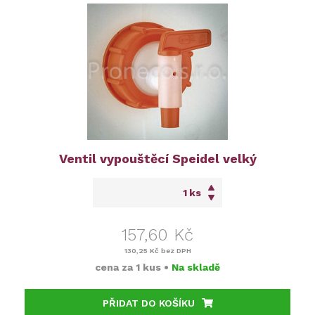
Ventil vypouštěcí Speidel velký
ks
157,60 Kč
130,25 Kč
bez DPH
cena za
1 kus
•
Na skladě
PŘIDAT DO KOŠÍKU