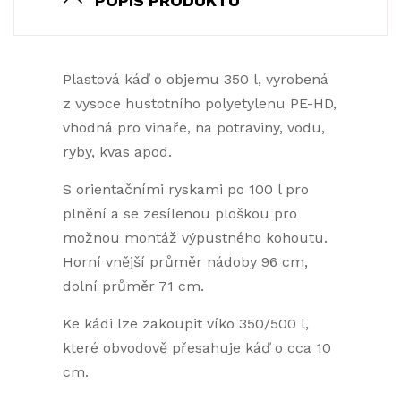
POPIS PRODUKTU
Plastová káď o objemu 350 l, vyrobená
z vysoce hustotního polyetylenu PE-HD,
vhodná pro vinaře, na potraviny, vodu,
ryby, kvas apod.
S orientačními ryskami po 100 l pro
plnění a se zesílenou ploškou pro
možnou montáž výpustného kohoutu.
Horní vnější průměr nádoby 96 cm,
dolní průměr 71 cm.
Ke kádi lze zakoupit víko 350/500 l,
které obvodově přesahuje káď o cca 10
cm.