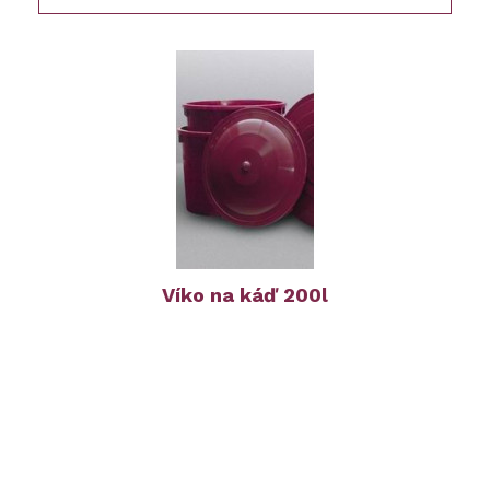
Víko na káď 200l