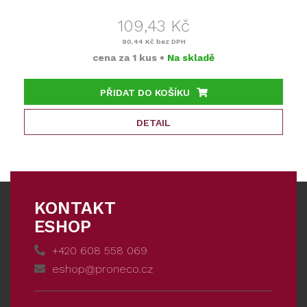
109,43 Kč
90,44 Kč
bez DPH
cena za
1 kus
•
Na skladě
PŘIDAT DO KOŠÍKU
DETAIL
KONTAKT
ESHOP
+420 608 558 069
eshop@proneco.cz