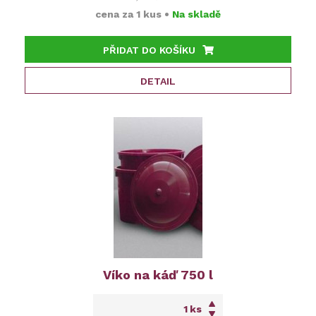
cena za
1 kus
•
Na skladě
PŘIDAT DO KOŠÍKU
DETAIL
Víko na káď 750 l
ks