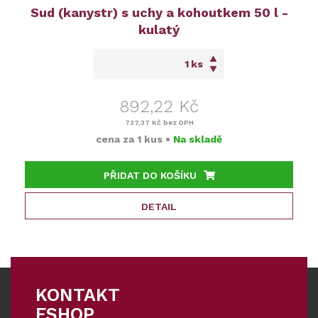
Sud (kanystr) s uchy a kohoutkem 50 l -
kulatý
ks
892,22 Kč
737,37 Kč
bez DPH
cena za
1 kus
•
Na skladě
PŘIDAT DO KOŠÍKU
DETAIL
KONTAKT
ESHOP