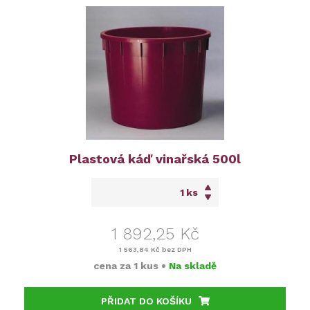
Plastová káď vinařská 500l
ks
1 892,25 Kč
1 563,84 Kč
bez DPH
cena za
1 kus
•
Na skladě
PŘIDAT DO KOŠÍKU