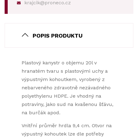
krajcik@proneco.cz
POPIS PRODUKTU
Plastový kanystr o objemu 20l v
hranatém tvaru s plastovými uchy a
výpustným kohoutkem, vyrobený z
nebarveného zdravotně nezávadného
polyethylenu HDPE. Je vhodný na
potraviny, jako sud na kvašenou šťávu,
na burčák apod.
Vnitřní průměr hrdla 9,4 cm. Otvor na
výpustný kohoutek lze dle potřeby