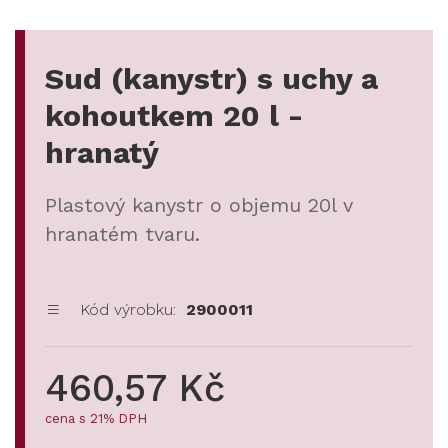
Sud (kanystr) s uchy a
kohoutkem 20 l -
hranatý
Plastový kanystr o objemu 20l v
hranatém tvaru.
Kód výrobku:
2900011
460,57 Kč
cena s 21% DPH