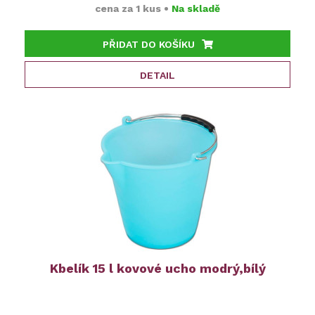
cena za
1 kus
•
Na skladě
PŘIDAT DO KOŠÍKU
DETAIL
Kbelík 15 l kovové ucho modrý,bílý