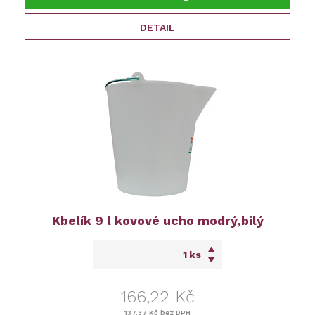
DETAIL
Kbelík 9 l kovové ucho modrý,bílý
ks
166,22 Kč
137,37 Kč
bez DPH