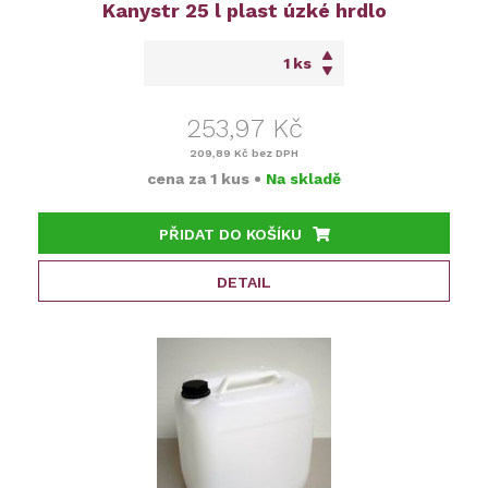
Kanystr 25 l plast úzké hrdlo
ks
253,97 Kč
209,89 Kč
bez DPH
cena za
1 kus
•
Na skladě
PŘIDAT DO KOŠÍKU
DETAIL