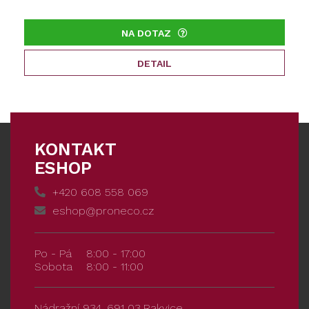
NA DOTAZ
DETAIL
KONTAKT
ESHOP
+420 608 558 069
eshop@proneco.cz
Po - Pá
8:00 - 17:00
Sobota
8:00 - 11:00
Nádražní 934, 691 03 Rakvice