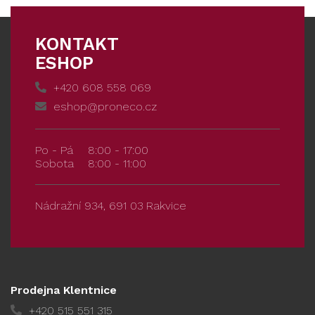
KONTAKT
ESHOP
+420 608 558 069
eshop@proneco.cz
Po - Pá
8:00 - 17:00
Sobota
8:00 - 11:00
Nádražní 934, 691 03 Rakvice
Prodejna Klentnice
+420 515 551 315