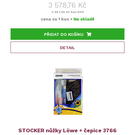
3 578,76 Kč
2 957,65 Kč
bez DPH
cena za
1 kus
•
Na skladě
PŘIDAT DO KOŠÍKU
DETAIL
STOCKER nůžky Löwe + čepice 3766