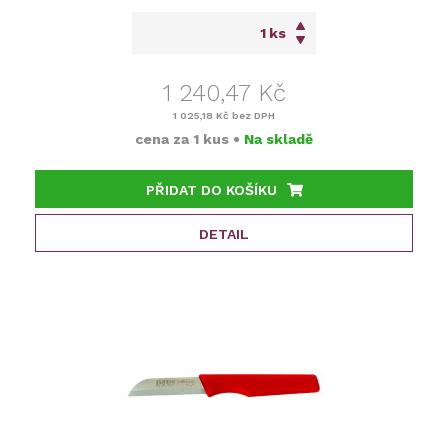
ks
1 240,47 Kč
1 025,18 Kč
bez DPH
cena za
1 kus
•
Na skladě
PŘIDAT DO KOŠÍKU
DETAIL