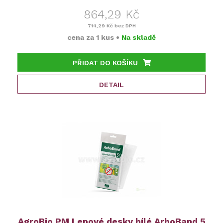
864,29 Kč
714,29 Kč
bez DPH
cena za
1 kus
•
Na skladě
PŘIDAT DO KOŠÍKU
DETAIL
AgroBio PM Lepové desky bílé ArboBand 5