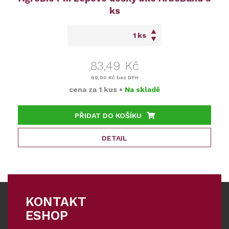
ks
ks
83,49 Kč
69,00 Kč
bez DPH
cena za
1 kus
•
Na skladě
PŘIDAT DO KOŠÍKU
DETAIL
KONTAKT
ESHOP