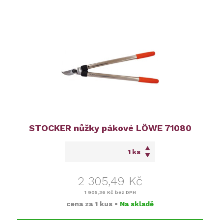
STOCKER nůžky pákové LÖWE 71080
ks
2 305,49 Kč
1 905,36 Kč
bez DPH
cena za
1 kus
•
Na skladě