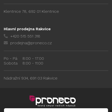
Klentnice 78, 692 01 Klentnice
Hlavní prodejna Rakvice
+420 515 551 318
prodejna@proneco.cz
Po - Pá
8:00 - 17:00
Sobota
8:00 - 11:00
Nádražní 934, 691 03 Rakvice