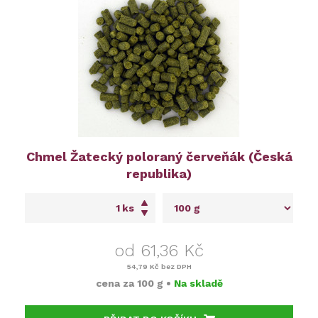
Chmel Žatecký poloraný červeňák (Česká
republika)
ks
od 61,36 Kč
54,79 Kč
bez DPH
cena za
100 g
•
Na skladě