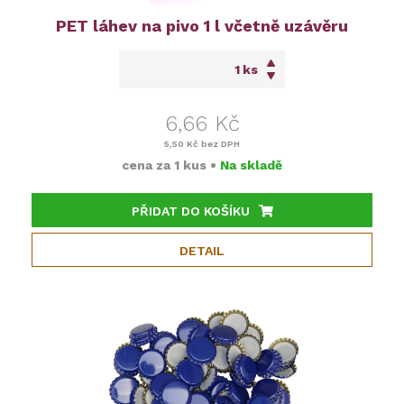
PET láhev na pivo 1 l včetně uzávěru
ks
6,66 Kč
5,50 Kč
bez DPH
cena za
1 kus
•
Na skladě
PŘIDAT DO KOŠÍKU
DETAIL