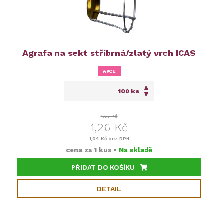
Agrafa na sekt stříbrná/zlatý vrch ICAS
AKCE
ks
1,57 Kč
1,26 Kč
1,04 Kč
bez DPH
cena za
1 kus
•
Na skladě
PŘIDAT DO KOŠÍKU
DETAIL