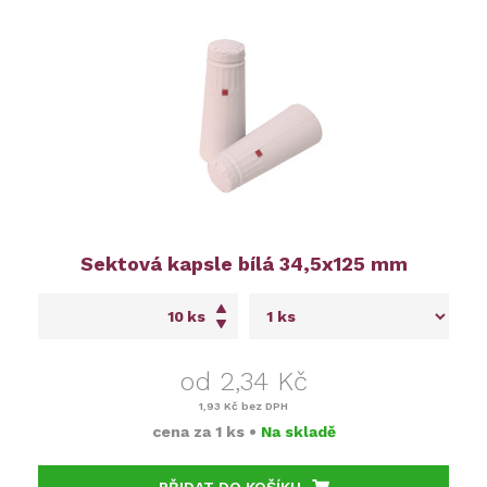
Sektová kapsle bílá 34,5x125 mm
ks
od 2,34 Kč
1,93 Kč
bez DPH
cena za
1 ks
•
Na skladě
PŘIDAT DO KOŠÍKU