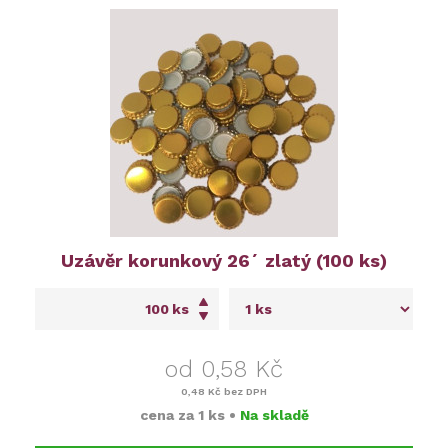
Uzávěr korunkový 26´ zlatý (100 ks)
ks
od 0,58 Kč
0,48 Kč
bez DPH
cena za
1 ks
•
Na skladě