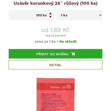
Uzávěr korunkový 26´ růžový (100 ks)
ks
od 1,89 Kč
1,56 Kč
bez DPH
cena za
1 ks
•
Na skladě
PŘIDAT DO KOŠÍKU
DETAIL