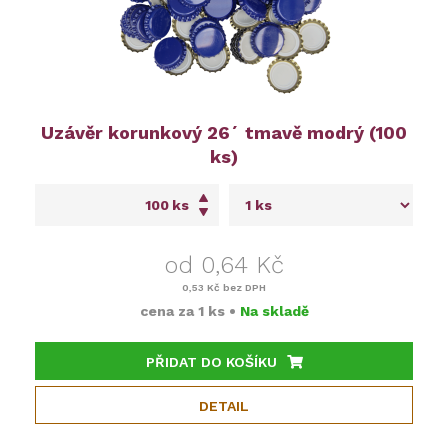
Uzávěr korunkový 26´ tmavě modrý (100
ks)
ks
od 0,64 Kč
0,53 Kč
bez DPH
cena za
1 ks
•
Na skladě
PŘIDAT DO KOŠÍKU
DETAIL