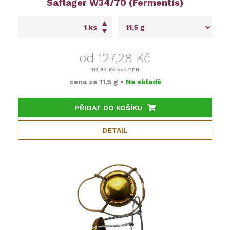
Saflager W34/70 (Fermentis)
ks
od 127,28 Kč
113,64 Kč
bez DPH
cena za
11,5 g
•
Na skladě
PŘIDAT DO KOŠÍKU
DETAIL