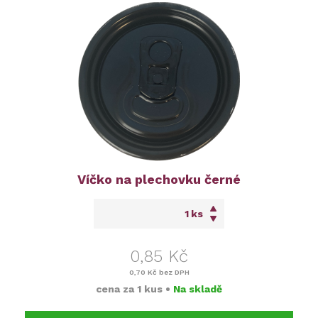
Víčko na plechovku černé
ks
0,85 Kč
0,70 Kč
bez DPH
cena za
1 kus
•
Na skladě