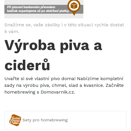
Snažíme se, vaše zásilky i v této situaci rychle dostat
k vám.
Výroba piva a
ciderů
Uvařte si své vlastní pivo doma! Nabízíme kompletní
sady na výrobu piva, chmel, slad a kvasnice. Začněte
homebrewing s Domovarnik.cz.
Sety pro homebrewing