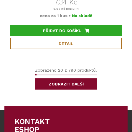
7,34 Kč
6,07 Kč
bez DPH
cena za
1 kus
•
Na skladě
PŘIDAT DO KOŠÍKU
DETAIL
Zobrazeno 20 z 790 produktů.
ZOBRAZIT DALŠÍ
KONTAKT
ESHOP