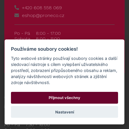
+420 608 558 069
eshop@proneco.cz
Po - Pá
8:00 - 17:00
Sobota
8:00 - 11:00
Používáme soubory cookies!
Nádražní 934, 691 03 Rakvice
Tyto webové stránky používají soubory cookies a další
sledovací nástroje s cílem vylepšení uživatelského
prostředí, zobrazení přizpůsobeného obsahu a reklam,
analýzy návštěvnosti webových stránek a zjištění
zdroje návštěvnosti.
Prodejna Klentnice
Přijmout všechny
+420 515 551 315
prodejna.klentnice@proneco.cz
Nastavení
Po - Pá
7:30 - 16:00