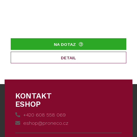
NA DOTAZ
DETAIL
KONTAKT
ESHOP
+420 608 558 069
eshop@proneco.cz