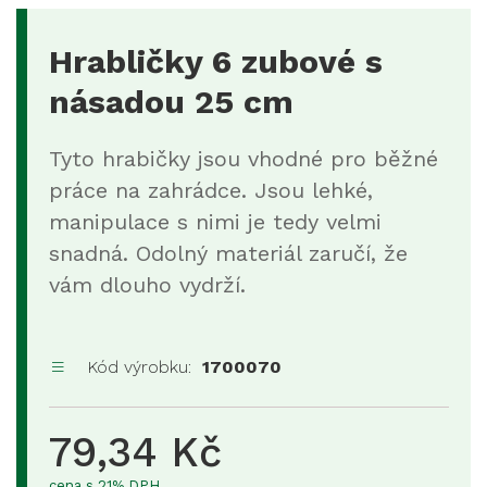
Hrabličky 6 zubové s
násadou 25 cm
Tyto hrabičky jsou vhodné pro běžné
práce na zahrádce. Jsou lehké,
manipulace s nimi je tedy velmi
snadná. Odolný materiál zaručí, že
vám dlouho vydrží.
Kód výrobku:
1700070
79,34 Kč
cena s 21% DPH