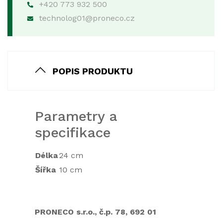
+420 773 932 500
technolog01@proneco.cz
POPIS PRODUKTU
Parametry a
specifikace
Délka
24 cm
Šířka
10 cm
PRONECO s.r.o., č.p. 78, 692 01