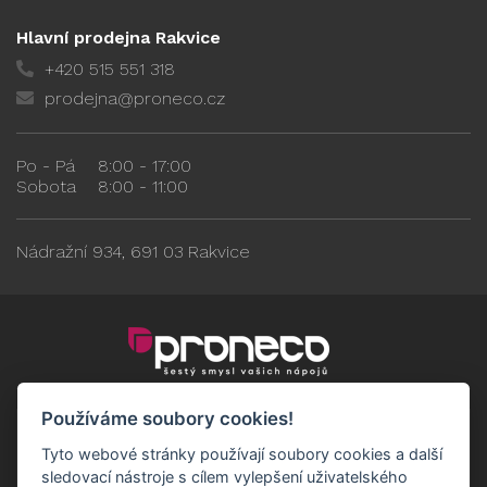
Hlavní prodejna Rakvice
+420 515 551 318
prodejna@proneco.cz
Po - Pá
8:00 - 17:00
Sobota
8:00 - 11:00
Nádražní 934, 691 03 Rakvice
Používáme soubory cookies!
Tyto webové stránky používají soubory cookies a další
sledovací nástroje s cílem vylepšení uživatelského