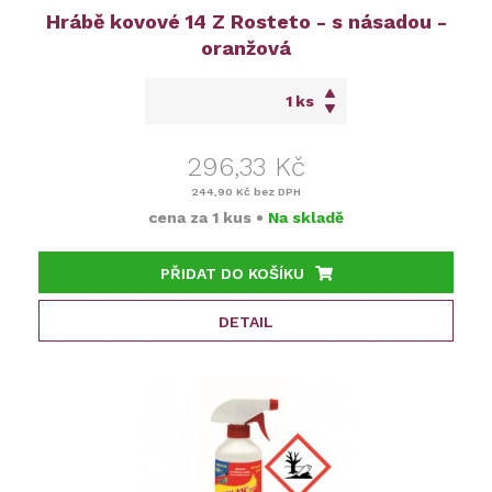
Hrábě kovové 14 Z Rosteto - s násadou -
oranžová
ks
296,33 Kč
244,90 Kč
bez DPH
cena za
1 kus
•
Na skladě
PŘIDAT DO KOŠÍKU
DETAIL