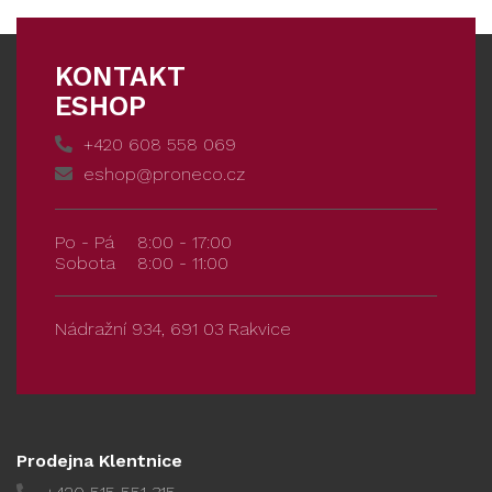
KONTAKT
ESHOP
+420 608 558 069
eshop@proneco.cz
Po - Pá
8:00 - 17:00
Sobota
8:00 - 11:00
Nádražní 934, 691 03 Rakvice
Prodejna Klentnice