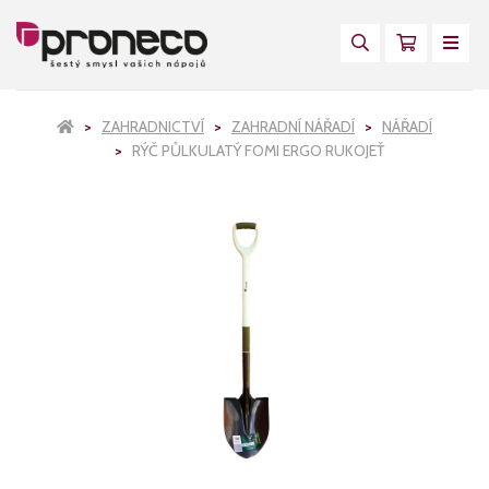
ZAHRADNICTVÍ
ZAHRADNÍ NÁŘADÍ
NÁŘADÍ
RÝČ PŮLKULATÝ FOMI ERGO RUKOJEŤ