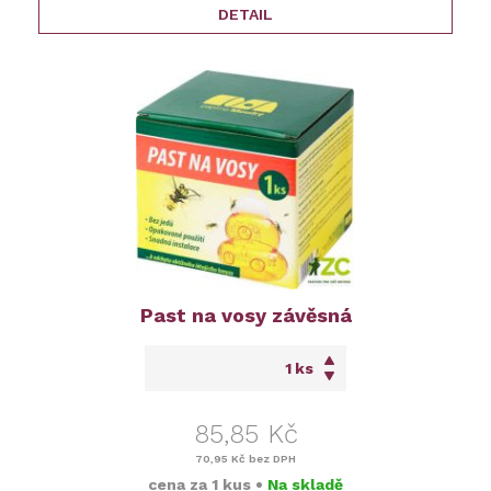
DETAIL
Past na vosy závěsná
ks
85,85 Kč
70,95 Kč
bez DPH
cena za
1 kus
•
Na skladě