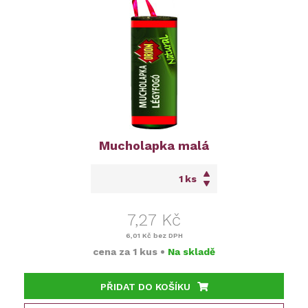
Mucholapka malá
ks
7,27 Kč
6,01 Kč
bez DPH
cena za
1 kus
•
Na skladě
PŘIDAT DO KOŠÍKU