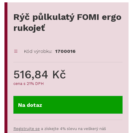
Rýč půlkulatý FOMI ergo
rukojeť
Kód výrobku:
1700016
516,84 Kč
cena s 21% DPH
Na dotaz
Registrujte se
a získejte 4% slevu na veškerý náš