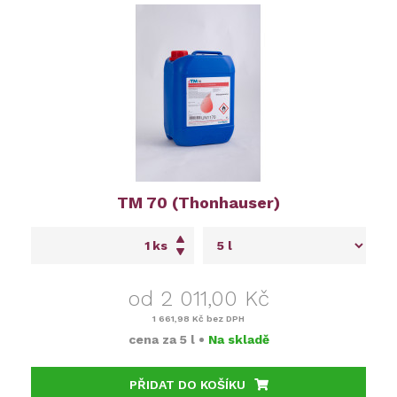
TM 70 (Thonhauser)
ks
od 2 011,00 Kč
1 661,98 Kč
bez DPH
cena za
5 l
•
Na skladě
PŘIDAT DO KOŠÍKU