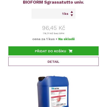
BIOFORM Sgrassatutto univ.
ks
96,45 Kč
79,71 Kč
bez DPH
cena za
1 kus
•
Na skladě
PŘIDAT DO KOŠÍKU
DETAIL