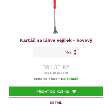
Kartáč na láhve vějířek - kovový
ks
394,35 Kč
325,91 Kč
bez DPH
cena za
1 kus
•
Na skladě
PŘIDAT DO KOŠÍKU
DETAIL