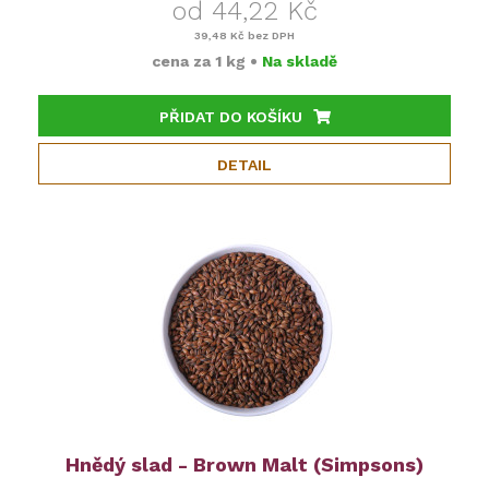
od 44,22 Kč
39,48 Kč
bez DPH
cena za
1 kg
•
Na skladě
PŘIDAT DO KOŠÍKU
DETAIL
Hnědý slad - Brown Malt (Simpsons)