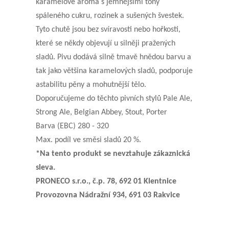
karamelové aroma s jemnějšími tóny
spáleného cukru, rozinek a sušených švestek.
Tyto chutě jsou bez svíravosti nebo hořkosti,
které se někdy objevují u silněji pražených
sladů. Pivu dodává silně tmavě hnědou barvu a
tak jako většina karamelových sladů, podporuje
astabilitu pěny a mohutnější tělo.
Doporučujeme do těchto pivních stylů Pale Ale,
Strong Ale, Belgian Abbey, Stout, Porter
Barva (EBC) 280 - 320
Max. podíl ve směsi sladů 20 %.
*Na tento produkt se nevztahuje zákaznická
sleva.
PRONECO s.r.o., č.p. 78, 692 01 Klentnice
Provozovna Nádražní 934, 691 03 Rakvice