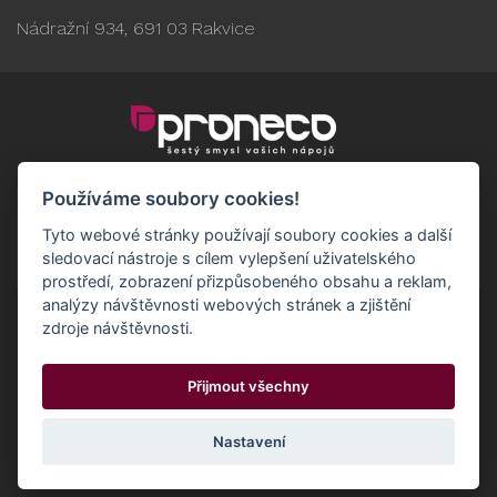
Nádražní 934, 691 03 Rakvice
Používáme soubory cookies!
Tyto webové stránky používají soubory cookies a další
sledovací nástroje s cílem vylepšení uživatelského
prostředí, zobrazení přizpůsobeného obsahu a reklam,
analýzy návštěvnosti webových stránek a zjištění
zdroje návštěvnosti.
Obchodní podmínky
GDPR - Odběratelé
Přijmout všechny
GDPR - Dodavatelé
Možnosti dopravy a platby
© 2024 Proneco
Odstoupit od smlouvy
Cookies
Nastavení