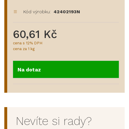
Kód výrobku:
42402193N
60,61 Kč
cena s 12% DPH
cena za 1 kg
Na dotaz
Nevíte si rady?