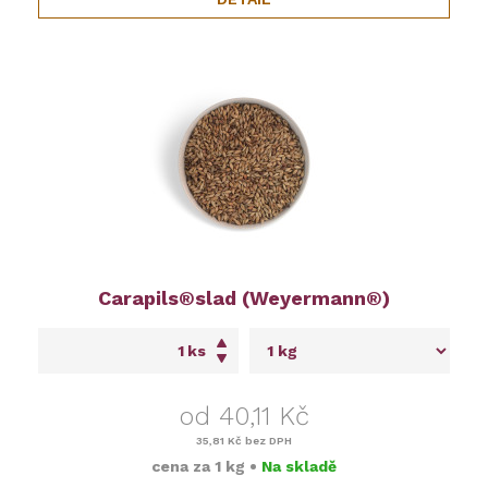
Carapils®slad (Weyermann®)
ks
od 40,11 Kč
35,81 Kč
bez DPH
cena za
1 kg
•
Na skladě