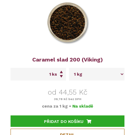
Caramel slad 200 (Viking)
ks
od 44,55 Kč
39,78 Kč
bez DPH
cena za
1 kg
•
Na skladě
PŘIDAT DO KOŠÍKU
DETAIL