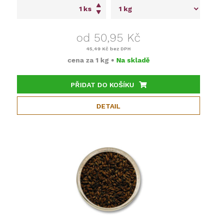
ks
od 50,95 Kč
45,49 Kč
bez DPH
cena za
1 kg
•
Na skladě
PŘIDAT DO KOŠÍKU
DETAIL