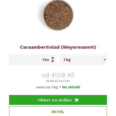
Caraamber®slad (Weyermann®)
ks
od 41,08 Kč
36,68 Kč
bez DPH
cena za
1 kg
•
Na skladě
PŘIDAT DO KOŠÍKU
DETAIL