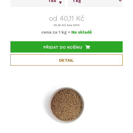
ks
od 40,11 Kč
35,81 Kč
bez DPH
cena za
1 kg
•
Na skladě
PŘIDAT DO KOŠÍKU
DETAIL