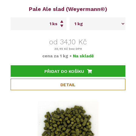
Pale Ale slad (Weyermann®)
ks
od 34,10 Kč
30,45 Kč
bez DPH
cena za
1 kg
•
Na skladě
PŘIDAT DO KOŠÍKU
DETAIL