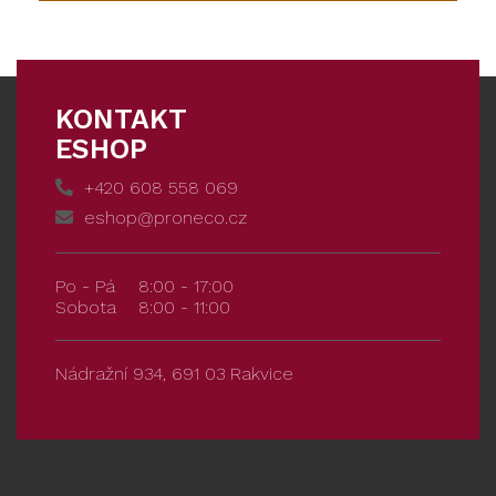
KONTAKT
ESHOP
+420 608 558 069
eshop@proneco.cz
Po - Pá
8:00 - 17:00
Sobota
8:00 - 11:00
Nádražní 934, 691 03 Rakvice