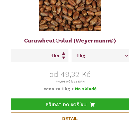
Carawheat®slad (Weyermann®)
ks
od 49,32 Kč
44,04 Kč
bez DPH
cena za
1 kg
•
Na skladě
PŘIDAT DO KOŠÍKU
DETAIL