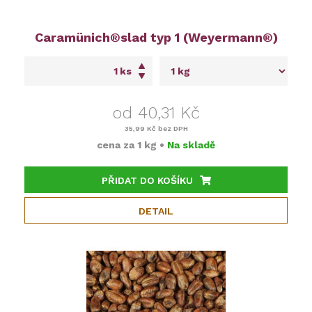
Caramünich®slad typ 1 (Weyermann®)
ks
od 40,31 Kč
35,99 Kč
bez DPH
cena za
1 kg
•
Na skladě
PŘIDAT DO KOŠÍKU
DETAIL