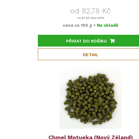
od 82,78 Kč
73,91 Kč
bez DPH
cena za
100 g
•
Na skladě
PŘIDAT DO KOŠÍKU
DETAIL
Chmel Motueka (Nový Zéland)