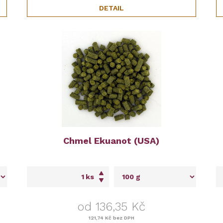
DETAIL
Chmel Ekuanot (USA)
ks
od 136,35 Kč
121,74 Kč
bez DPH