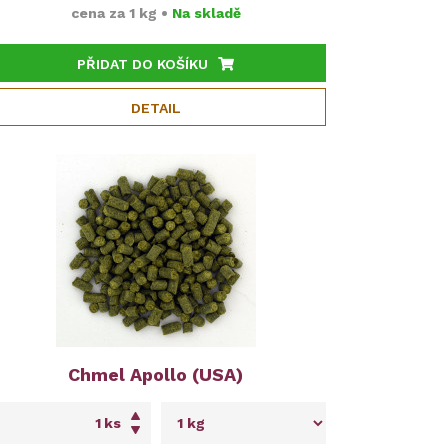
cena za
1 kg
•
Na skladě
PŘIDAT DO KOŠÍKU
DETAIL
Chmel Apollo (USA)
ks