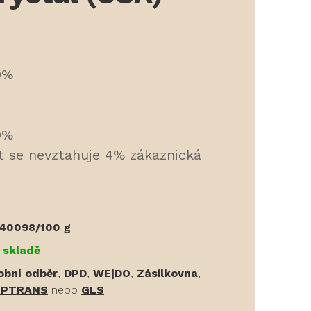
0%
0%
t se nevztahuje 4% zákaznická
40098/100 g
 skladě
obní odběr
,
DPD
,
WE|DO
,
Zásilkovna
,
PTRANS
nebo
GLS