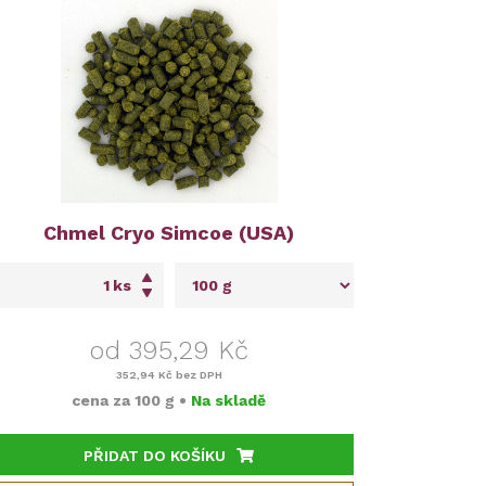
Chmel Cryo Simcoe (USA)
ks
od 395,29 Kč
352,94 Kč
bez DPH
cena za
100 g
•
Na skladě
PŘIDAT DO KOŠÍKU