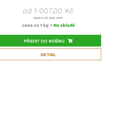
od 1 007,00 Kč
899,11 Kč
bez DPH
cena za
1 kg
•
Na skladě
PŘIDAT DO KOŠÍKU
DETAIL