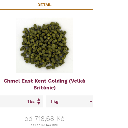
DETAIL
Chmel East Kent Golding (Velká
Británie)
ks
od 718,68 Kč
641,68 Kč
bez DPH