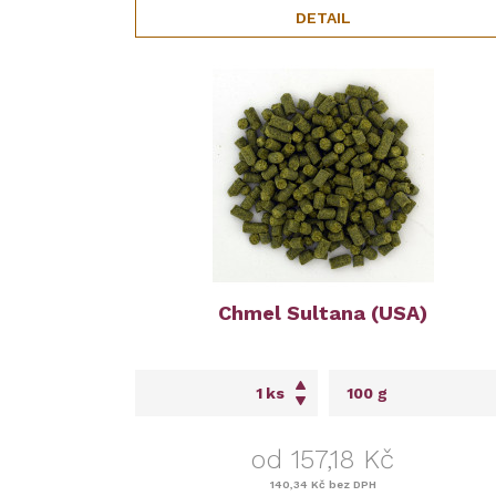
DETAIL
Chmel Sultana (USA)
ks
od 157,18 Kč
140,34 Kč
bez DPH