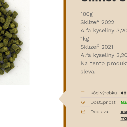
100g
Sklizeň 2022
Alfa kyseliny 3,2
1kg
Sklizeň 2021
Alfa kyseliny 3,2
Na tento produk
sleva.
Kód výrobku:
42
Dostupnost:
Na
Doprava:
os
TO