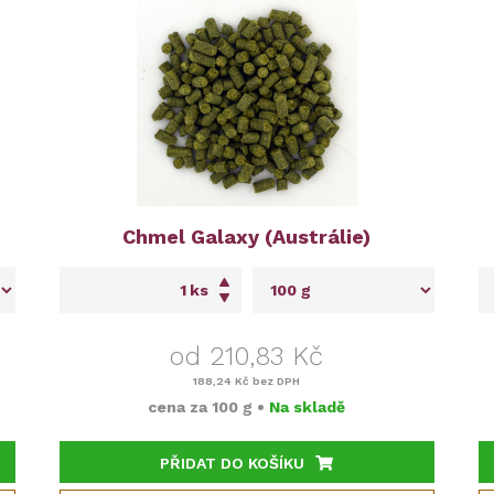
Chmel Galaxy (Austrálie)
ks
od 210,83 Kč
188,24 Kč
bez DPH
cena za
100 g
•
Na skladě
PŘIDAT DO KOŠÍKU