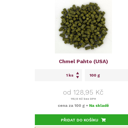
Chmel Pahto (USA)
ks
od 128,95 Kč
115,13 Kč
bez DPH
cena za
100 g
•
Na skladě
PŘIDAT DO KOŠÍKU