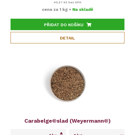
40,57 Kč
bez DPH
cena za
1 kg
•
Na skladě
PŘIDAT DO KOŠÍKU
DETAIL
Carabelge®slad (Weyermann®)