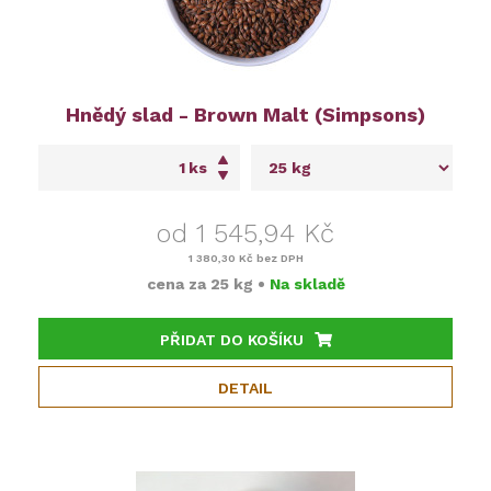
Hnědý slad - Brown Malt (Simpsons)
ks
od 1 545,94 Kč
1 380,30 Kč
bez DPH
cena za
25 kg
•
Na skladě
PŘIDAT DO KOŠÍKU
DETAIL