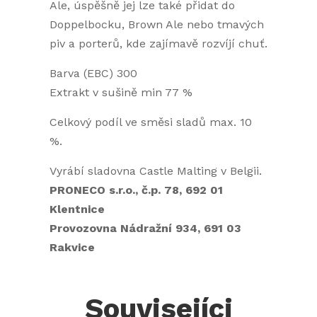
Ale, úspěšně jej lze také přidat do
Doppelbocku, Brown Ale nebo tmavých
piv a porterů, kde zajímavě rozvíjí chuť.
Barva (EBC) 300
Extrakt v sušině
min 77
%
Celkový podíl ve směsi sladů max. 10
%.
Vyrábí sladovna Castle Malting v Belgii.
PRONECO s.r.o., č.p. 78, 692 01
Klentnice
Provozovna Nádražní 934, 691 03
Rakvice
Souvisejíci