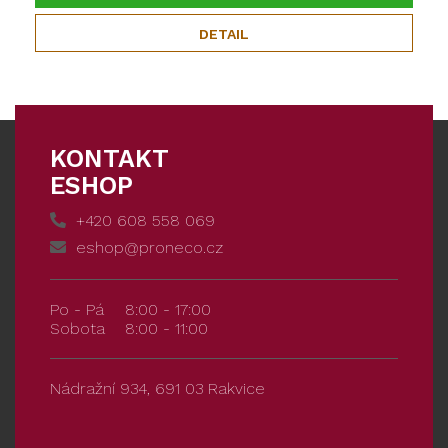
DETAIL
KONTAKT
ESHOP
+420 608 558 069
eshop@proneco.cz
Po - Pá
8:00 - 17:00
Sobota
8:00 - 11:00
Nádražní 934, 691 03 Rakvice