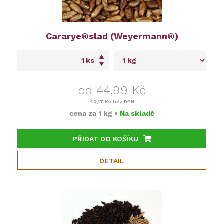
Cararye®slad (Weyermann®)
ks
od 44,99 Kč
40,17 Kč
bez DPH
cena za
1 kg
•
Na skladě
PŘIDAT DO KOŠÍKU
DETAIL