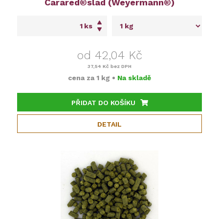
Carared®slad (Weyermann®)
ks
od 42,04 Kč
37,54 Kč
bez DPH
cena za
1 kg
•
Na skladě
PŘIDAT DO KOŠÍKU
DETAIL