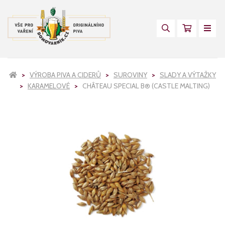
VÝROBA PIVA A CIDERŮ
SUROVINY
SLADY A VÝTAŽKY
KARAMELOVÉ
CHÂTEAU SPECIAL B® (CASTLE MALTING)