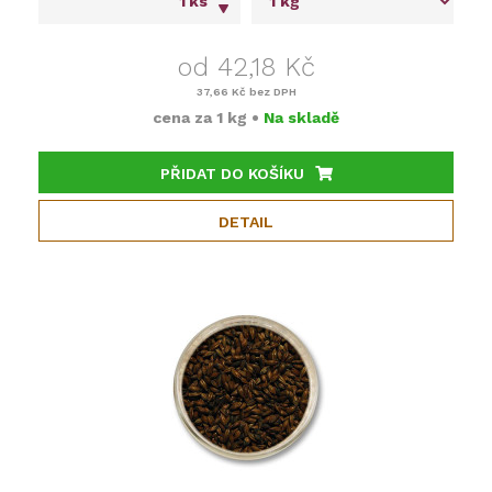
ks
od 42,18 Kč
37,66 Kč
bez DPH
cena za
1 kg
•
Na skladě
PŘIDAT DO KOŠÍKU
DETAIL