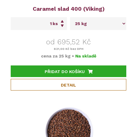
Caramel slad 400 (Viking)
ks
od 695,52 Kč
621,00 Kč
bez DPH
cena za
25 kg
•
Na skladě
PŘIDAT DO KOŠÍKU
DETAIL