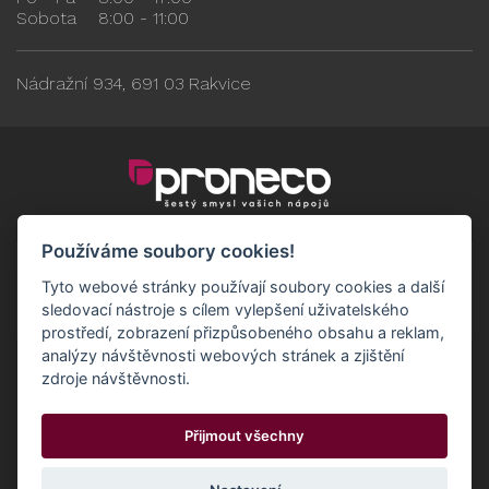
Sobota
8:00 - 11:00
Nádražní 934, 691 03 Rakvice
Používáme soubory cookies!
Tyto webové stránky používají soubory cookies a další
sledovací nástroje s cílem vylepšení uživatelského
prostředí, zobrazení přizpůsobeného obsahu a reklam,
analýzy návštěvnosti webových stránek a zjištění
zdroje návštěvnosti.
Obchodní podmínky
GDPR - Odběratelé
Přijmout všechny
GDPR - Dodavatelé
Možnosti dopravy a platby
© 2024 Proneco
Odstoupit od smlouvy
Cookies