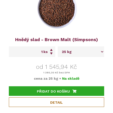
Hnědý slad - Brown Malt (Simpsons)
ks
od 1 545,94 Kč
1 380,30 Kč
bez DPH
cena za
25 kg
•
Na skladě
PŘIDAT DO KOŠÍKU
DETAIL