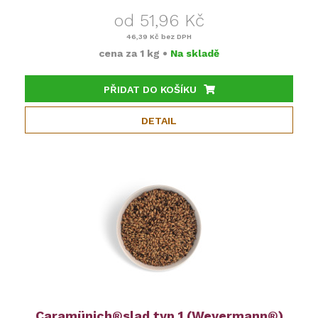
od 51,96 Kč
46,39 Kč
bez DPH
cena za
1 kg
•
Na skladě
PŘIDAT DO KOŠÍKU
DETAIL
Caramünich®slad typ 1 (Weyermann®)