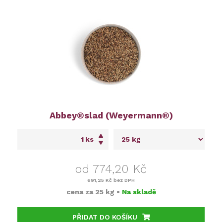
Abbey®slad (Weyermann®)
ks
od 774,20 Kč
691,25 Kč
bez DPH
cena za
25 kg
•
Na skladě
PŘIDAT DO KOŠÍKU