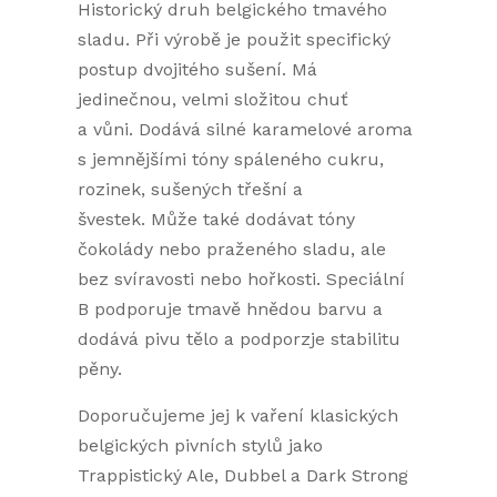
Historický druh belgického tmavého
sladu. Při výrobě je použit specifický
postup dvojitého sušení
.
Má
jedinečnou, velmi složitou
chuť
a
vůni.
Dodává silné karamelové aroma
s jemnějšími tóny spáleného cukru,
rozinek, sušených třešní a
švestek.
Může také dodávat tóny
čokolády nebo praženého sladu, ale
bez svíravosti nebo hořkosti.
Speciální
B podporuje tmavě hnědou barvu a
dodává pivu tělo a podporzje stabilitu
pěny.
Doporučujeme jej k vaření klasických
belgických pivních stylů jako
Trappistický Ale, Dubbel a Dark Strong