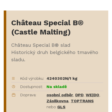
Château Special B®
(Castle Malting)
Château Special B® slad
Historický druh belgického tmavého
sladu.
Kód výrobku:
4240302N/1 kg
Dostupnost:
Na skladě
Doprava:
osobní odběr
,
DPD
,
WE|DO
,
Zásilkovna
,
TOPTRANS
nebo
GLS