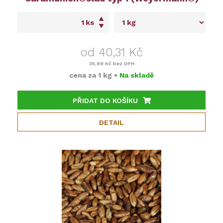
ks
od 40,31 Kč
35,99 Kč
bez DPH
cena za
1 kg
•
Na skladě
PŘIDAT DO KOŠÍKU
DETAIL