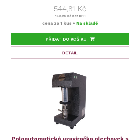
544,81 Kč
450,26 Kč
bez DPH
cena za
1 kus
•
Na skladě
PŘIDAT DO KOŠÍKU
DETAIL
Poloautomatická uzavíračka plechovek s