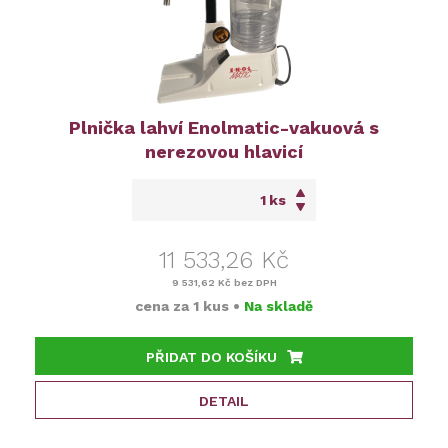
Plnička lahví Enolmatic-vakuová s
nerezovou hlavicí
ks
11 533,26 Kč
9 531,62 Kč
bez DPH
cena za
1 kus
•
Na skladě
PŘIDAT DO KOŠÍKU
DETAIL