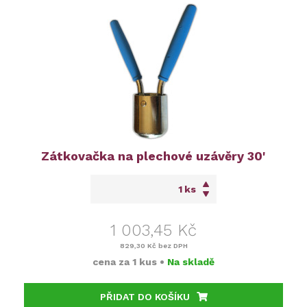
Zátkovačka na plechové uzávěry 30'
ks
1 003,45 Kč
829,30 Kč
bez DPH
cena za
1 kus
•
Na skladě
PŘIDAT DO KOŠÍKU