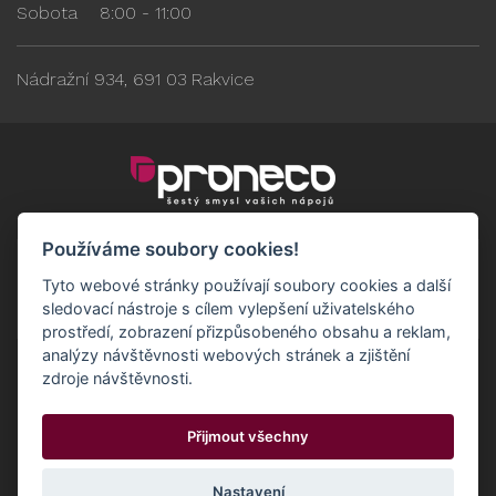
Sobota
8:00 - 11:00
Nádražní 934, 691 03 Rakvice
Používáme soubory cookies!
Tyto webové stránky používají soubory cookies a další
sledovací nástroje s cílem vylepšení uživatelského
prostředí, zobrazení přizpůsobeného obsahu a reklam,
analýzy návštěvnosti webových stránek a zjištění
zdroje návštěvnosti.
Obchodní podmínky
GDPR - Odběratelé
Přijmout všechny
GDPR - Dodavatelé
Možnosti dopravy a platby
© 2024 Proneco
Odstoupit od smlouvy
Cookies
Nastavení