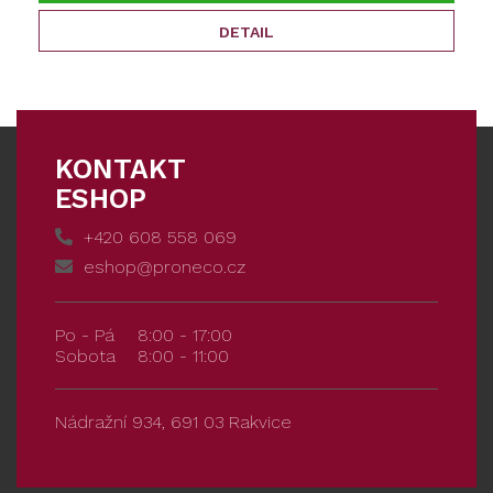
DETAIL
KONTAKT
ESHOP
+420 608 558 069
eshop@proneco.cz
Po - Pá
8:00 - 17:00
Sobota
8:00 - 11:00
Nádražní 934, 691 03 Rakvice