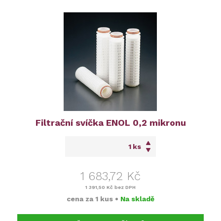
Filtrační svíčka ENOL 0,2 mikronu
ks
1 683,72 Kč
1 391,50 Kč
bez DPH
cena za
1 kus
•
Na skladě