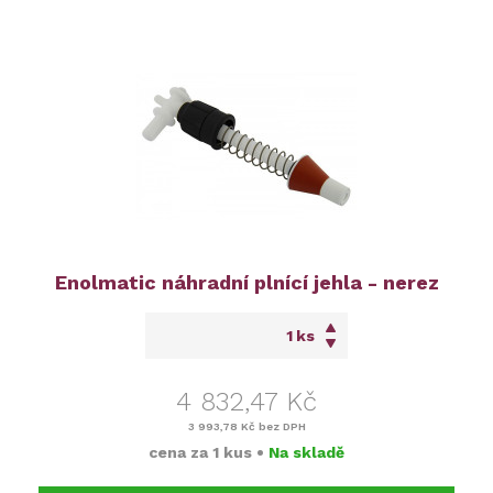
Enolmatic náhradní plnící jehla - nerez
ks
4 832,47 Kč
3 993,78 Kč
bez DPH
cena za
1 kus
•
Na skladě