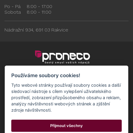
Po - Pá
8:00 - 17:00
Sobota
8:00 - 11:00
Nádražní 934, 691 03 Rakvice
Používáme soubory cookies!
Tyto webové stránky používají soubory cookies a další
sledovací nástroje s cílem vylepšení uživatelského
prostředí, zobrazení přizpůsobeného obsahu a reklam,
analýzy návštěvnosti webových stránek a zjištění
zdroje návštěvnosti.
Obchodní podmínky
GDPR - Odběratelé
Přijmout všechny
GDPR - Dodavatelé
Možnosti dopravy a platby
© 2024 Proneco