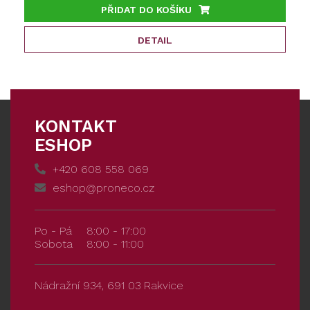
PŘIDAT DO KOŠÍKU
DETAIL
KONTAKT
ESHOP
+420 608 558 069
eshop@proneco.cz
Po - Pá
8:00 - 17:00
Sobota
8:00 - 11:00
Nádražní 934, 691 03 Rakvice