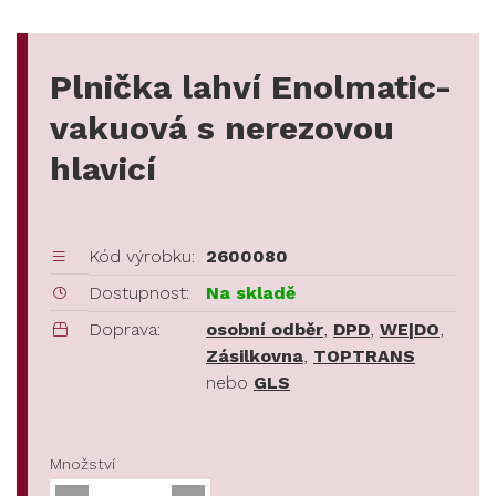
Plnička lahví Enolmatic-
vakuová s nerezovou
hlavicí
Kód výrobku:
2600080
Dostupnost:
Na skladě
Doprava:
osobní odběr
,
DPD
,
WE|DO
,
Zásilkovna
,
TOPTRANS
nebo
GLS
Množství