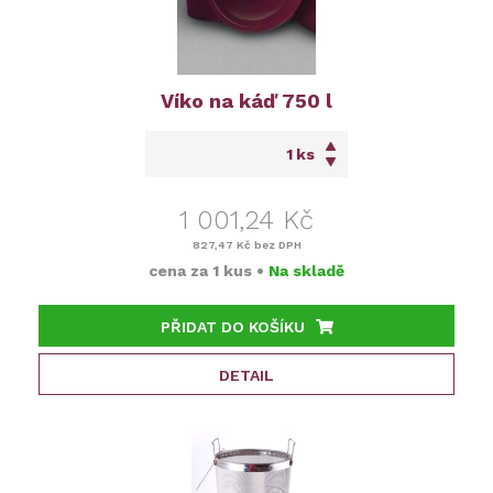
Víko na káď 750 l
ks
1 001,24 Kč
827,47 Kč
bez DPH
cena za
1 kus
•
Na skladě
PŘIDAT DO KOŠÍKU
DETAIL