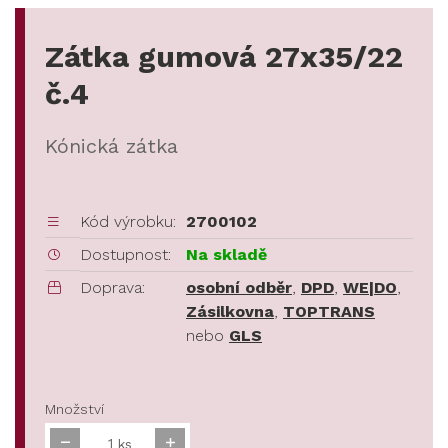
Zátka gumová 27x35/22
č.4
Kónická zátka
Kód výrobku:
2700102
Dostupnost:
Na skladě
Doprava:
osobní odběr
,
DPD
,
WE|DO
,
Zásilkovna
,
TOPTRANS
nebo
GLS
Množství
ks