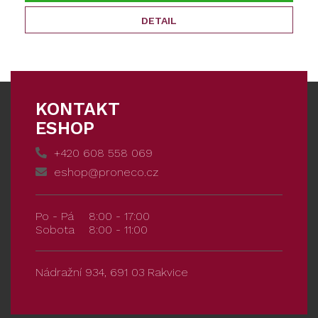
DETAIL
KONTAKT
ESHOP
+420 608 558 069
eshop@proneco.cz
Po - Pá
8:00 - 17:00
Sobota
8:00 - 11:00
Nádražní 934, 691 03 Rakvice