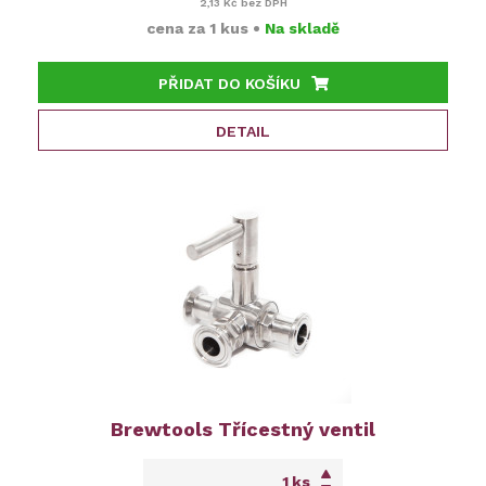
2,13 Kč
bez DPH
cena za
1 kus
•
Na skladě
PŘIDAT DO KOŠÍKU
DETAIL
Brewtools Třícestný ventil
ks