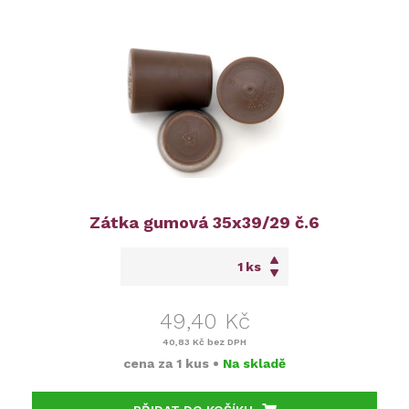
Zátka gumová 35x39/29 č.6
ks
49,40 Kč
40,83 Kč
bez DPH
cena za
1 kus
•
Na skladě