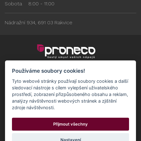
Sobota
8:00 - 11:00
Nádražní 934, 691 03 Rakvice
Používáme soubory cookies!
Tyto webové stránky používají soubory cookies a další
sledovací nástroje s cílem vylepšení uživatelského
prostředí, zobrazení přizpůsobeného obsahu a reklam,
analýzy návštěvnosti webových stránek a zjištění
zdroje návštěvnosti.
Obchodní podmínky
GDPR - Odběratelé
Přijmout všechny
GDPR - Dodavatelé
Možnosti dopravy a platby
© 2024 Proneco
Odstoupit od smlouvy
Cookies
Nastavení