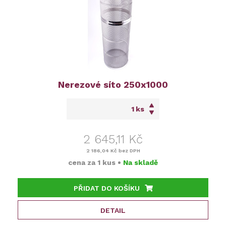
Nerezové síto 250x1000
ks
2 645,11 Kč
2 186,04 Kč
bez DPH
cena za
1 kus
•
Na skladě
PŘIDAT DO KOŠÍKU
DETAIL