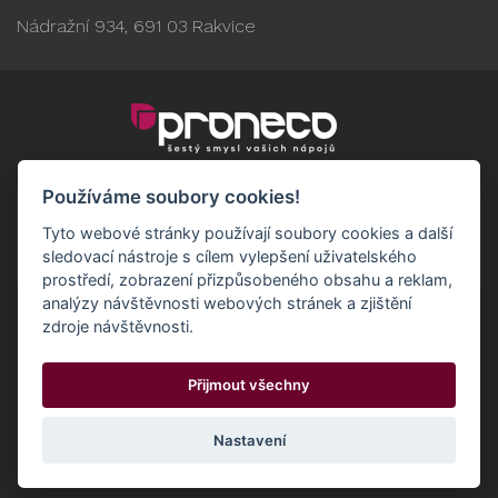
Nádražní 934, 691 03 Rakvice
Používáme soubory cookies!
Tyto webové stránky používají soubory cookies a další
sledovací nástroje s cílem vylepšení uživatelského
prostředí, zobrazení přizpůsobeného obsahu a reklam,
analýzy návštěvnosti webových stránek a zjištění
zdroje návštěvnosti.
Obchodní podmínky
GDPR - Odběratelé
Přijmout všechny
GDPR - Dodavatelé
Možnosti dopravy a platby
© 2024 Proneco
Odstoupit od smlouvy
Cookies
Nastavení