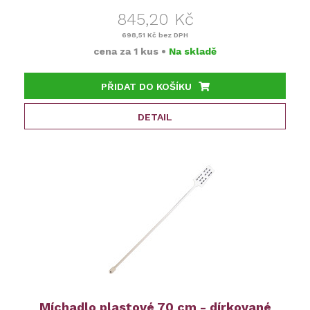
845,20 Kč
698,51 Kč
bez DPH
cena za
1 kus
•
Na skladě
PŘIDAT DO KOŠÍKU
DETAIL
Míchadlo plastové 70 cm - dírkované