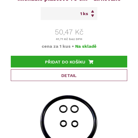
ks
50,47 Kč
41,71 Kč
bez DPH
cena za
1 kus
•
Na skladě
PŘIDAT DO KOŠÍKU
DETAIL