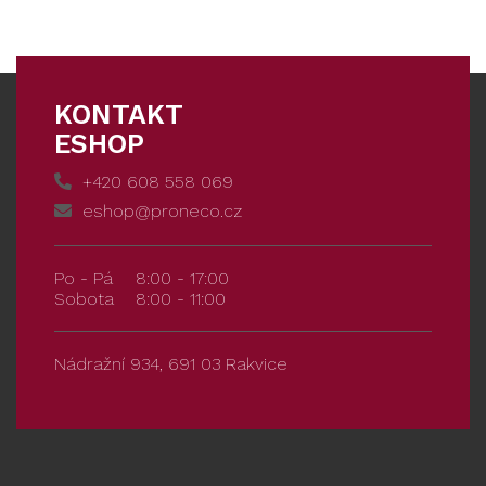
KONTAKT
ESHOP
+420 608 558 069
eshop@proneco.cz
Po - Pá
8:00 - 17:00
Sobota
8:00 - 11:00
Nádražní 934, 691 03 Rakvice