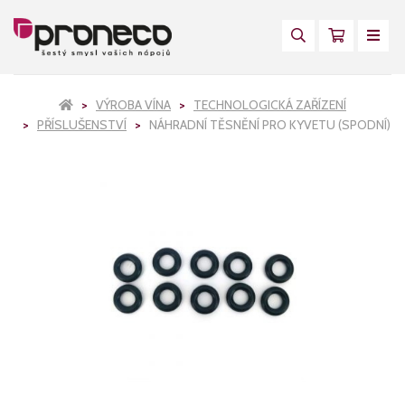
VÝROBA VÍNA
TECHNOLOGICKÁ ZAŘÍZENÍ
PŘÍSLUŠENSTVÍ
NÁHRADNÍ TĚSNĚNÍ PRO KYVETU (SPODNÍ)