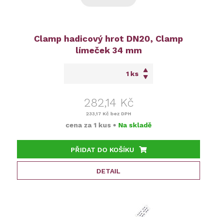
Clamp hadicový hrot DN20, Clamp
límeček 34 mm
ks
282,14 Kč
233,17 Kč
bez DPH
cena za
1 kus
•
Na skladě
PŘIDAT DO KOŠÍKU
DETAIL