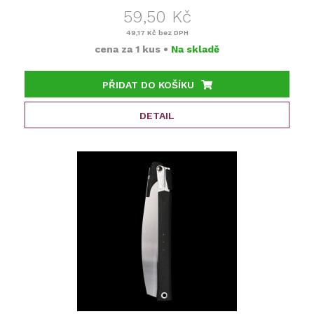
59,50 Kč
49,17 Kč
bez DPH
cena za
1 kus
•
Na skladě
PŘIDAT DO KOŠÍKU
DETAIL