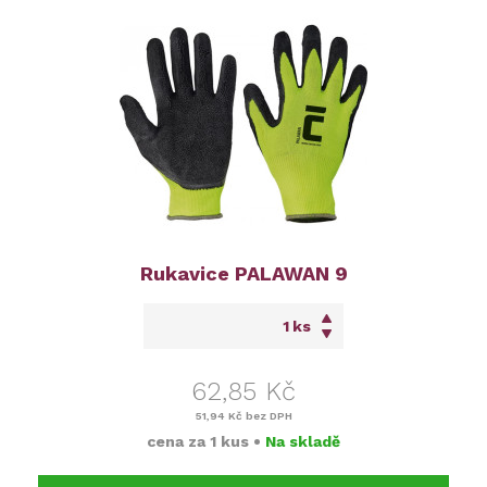
Rukavice PALAWAN 9
ks
62,85 Kč
51,94 Kč
bez DPH
cena za
1 kus
•
Na skladě