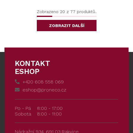
Zobrazeno 20 z 77 produktů.
ZOBRAZIT DALŠÍ
KONTAKT
ESHOP
+420 608 558 069
eshop@proneco.cz
Po - Pá
8:00 - 17:00
Sobota
8:00 - 11:00
Nádražní 934, 691 03 Rakvice