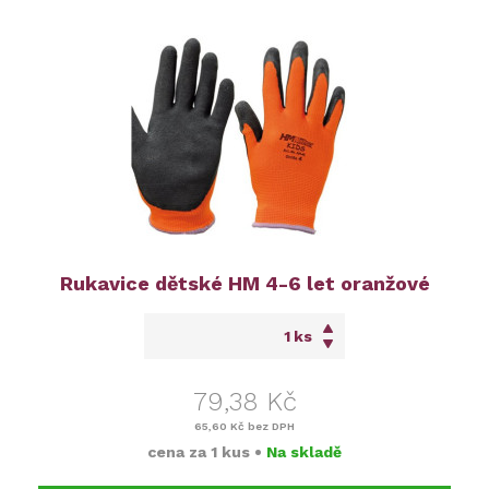
Rukavice dětské HM 4-6 let oranžové
ks
79,38 Kč
65,60 Kč
bez DPH
cena za
1 kus
•
Na skladě