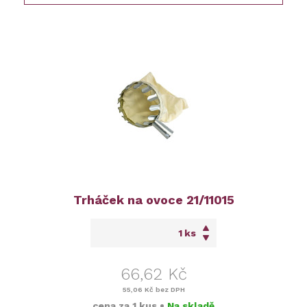
Trháček na ovoce 21/11015
ks
66,62 Kč
55,06 Kč
bez DPH
cena za
1 kus
•
Na skladě