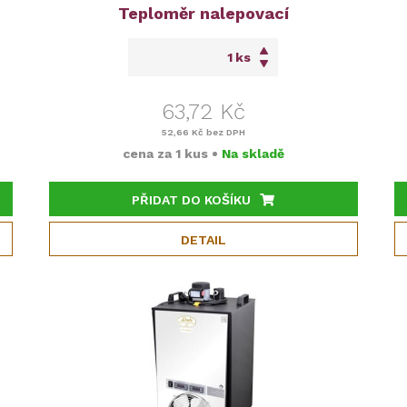
Teploměr nalepovací
ks
63,72 Kč
52,66 Kč
bez DPH
cena za
1 kus
•
Na skladě
PŘIDAT DO KOŠÍKU
DETAIL