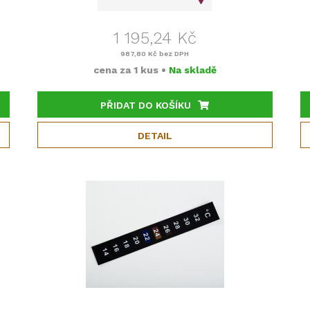
1 195,24 Kč
987,80 Kč
bez DPH
cena za
1 kus
•
Na skladě
PŘIDAT DO KOŠÍKU
DETAIL