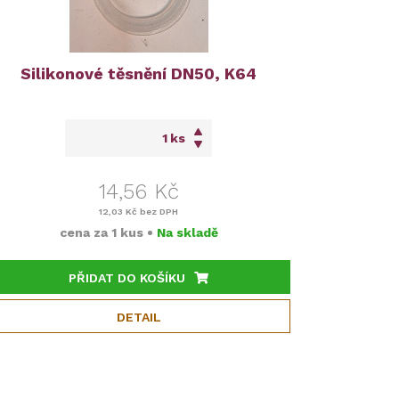
Silikonové těsnění DN50, K64
ks
14,56 Kč
12,03 Kč
bez DPH
cena za
1 kus
•
Na skladě
PŘIDAT DO KOŠÍKU
DETAIL