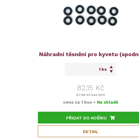
Náhradní těsnění pro kyvetu (spodn
ks
82,15 Kč
67,89 Kč
bez DPH
cena za
1 kus
•
Na skladě
PŘIDAT DO KOŠÍKU
DETAIL