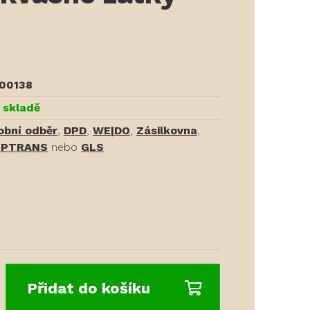
00138
 skladě
obní odběr
,
DPD
,
WE|DO
,
Zásilkovna
,
PTRANS
nebo
GLS
Přidat do košíku