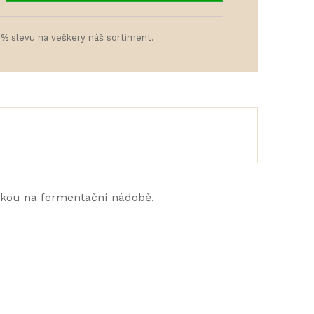
4% slevu na veškerý náš sortiment.
átkou na fermentační nádobě.