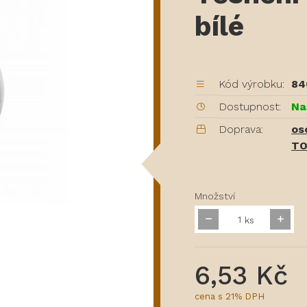
bílé
Kód výrobku:
84
Dostupnost:
Na
Doprava:
os
TO
Množství
ks
6,53 Kč
cena s 21% DPH