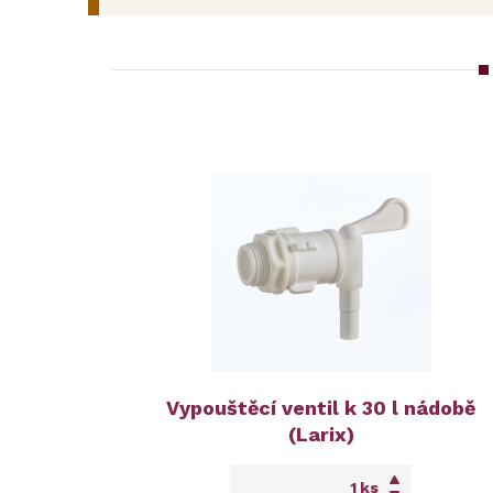
Vypouštěcí ventil k 30 l nádobě
(Larix)
ks