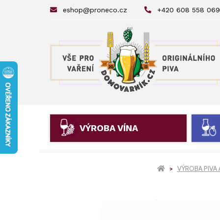
eshop@proneco.cz
+420 608 558 069
VÝROBA VÍNA
VÝROBA PIVA 