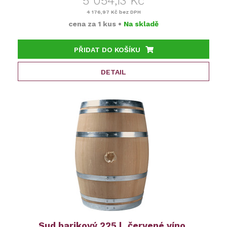
5 054,13 Kč
4 176,97 Kč
bez DPH
cena za
1 kus
•
Na skladě
PŘIDAT DO KOŠÍKU
DETAIL
Sud barikový 225 l, červené víno,