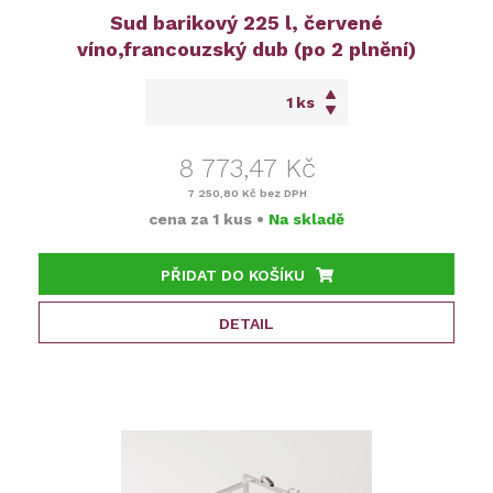
Sud barikový 225 l, červené
víno,francouzský dub (po 2 plnění)
ks
8 773,47 Kč
7 250,80 Kč
bez DPH
cena za
1 kus
•
Na skladě
PŘIDAT DO KOŠÍKU
DETAIL