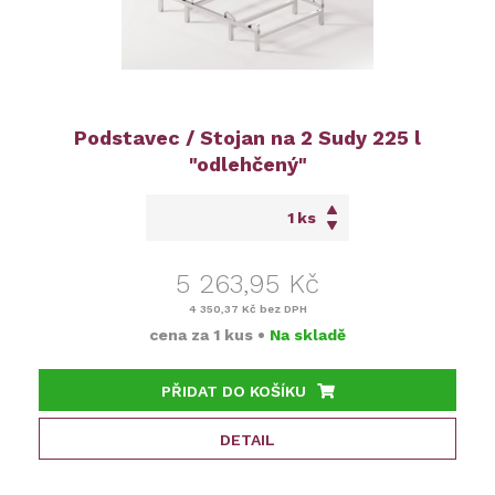
Podstavec / Stojan na 2 Sudy 225 l
"odlehčený"
ks
5 263,95 Kč
4 350,37 Kč
bez DPH
cena za
1 kus
•
Na skladě
PŘIDAT DO KOŠÍKU
DETAIL