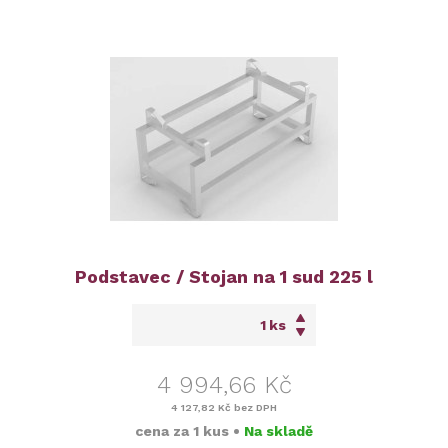
Podstavec / Stojan na 1 sud 225 l
ks
4 994,66 Kč
4 127,82 Kč
bez DPH
cena za
1 kus
•
Na skladě