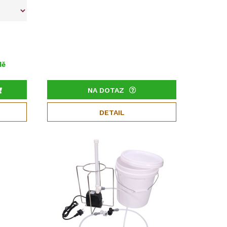
dě
NA DOTAZ
DETAIL