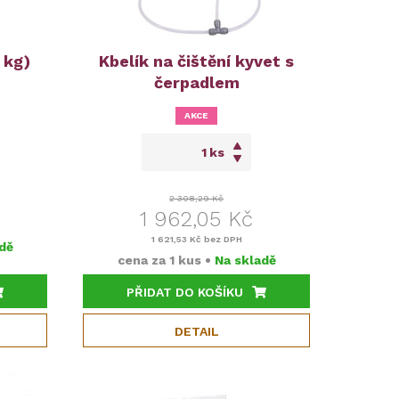
 kg)
Kbelík na čištění kyvet s
čerpadlem
AKCE
ks
2 308,29 Kč
1 962,05 Kč
1 621,53 Kč
bez DPH
dě
cena za
1 kus
•
Na skladě
PŘIDAT DO KOŠÍKU
DETAIL