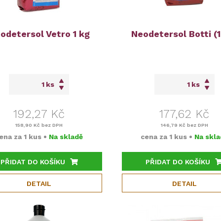
odetersol Vetro 1 kg
Neodetersol Botti (1
ks
ks
192,27 Kč
177,62 Kč
158,90 Kč
bez DPH
146,79 Kč
bez DPH
ena za
1 kus
•
Na skladě
cena za
1 kus
•
Na skla
PŘIDAT DO KOŠÍKU
PŘIDAT DO KOŠÍKU
DETAIL
DETAIL