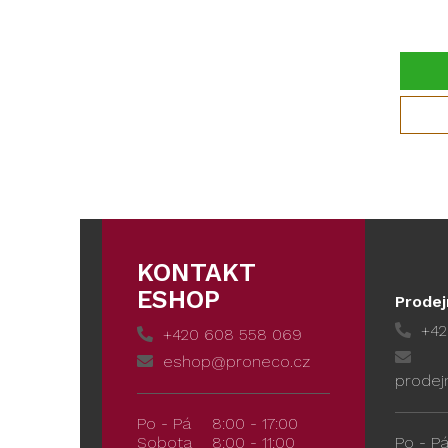
KONTAKT
ESHOP
Prodej
+42
+420 608 558 069
eshop@proneco.cz
prodej
Po - Pá
8:00 - 17:00
Sobota
8:00 - 11:00
Po - P