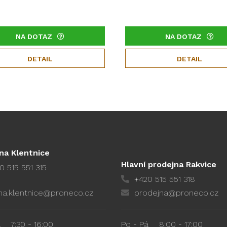
NA DOTAZ
NA DOTAZ
DETAIL
DETAIL
na Klentnice
Hlavní prodejna Rakvice
0 515 551 315
+420 515 551 318
na.klentnice@proneco.cz
prodejna@proneco.cz
á
7:30 - 16:00
Po - Pá
8:00 - 17:00