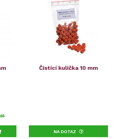
 mm
Čistící kulička 10 mm
dě
NA DOTAZ