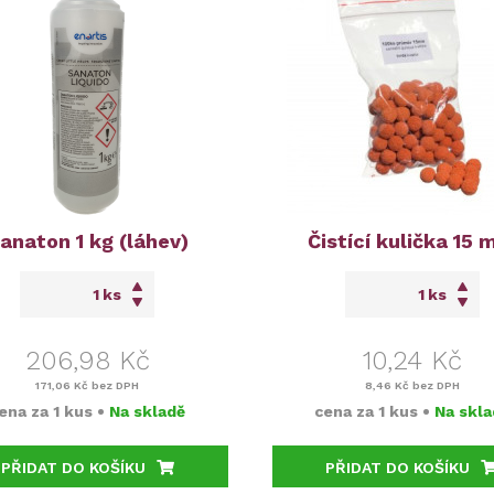
anaton 1 kg (láhev)
Čistící kulička 15
ks
ks
206,98 Kč
10,24 Kč
171,06 Kč
bez DPH
8,46 Kč
bez DPH
ena za
1 kus
•
Na skladě
cena za
1 kus
•
Na skla
PŘIDAT DO KOŠÍKU
PŘIDAT DO KOŠÍKU