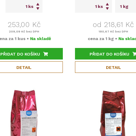
ks
ks
253,00 Kč
od 218,61 Kč
209,09 Kč
bez DPH
180,67 Kč
bez DPH
ena za
1 kus
•
Na skladě
cena za
1 kg
•
Na skla
PŘIDAT DO KOŠÍKU
PŘIDAT DO KOŠÍKU
DETAIL
DETAIL