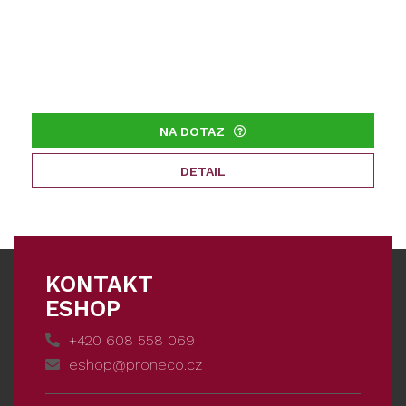
NA DOTAZ
DETAIL
KONTAKT
ESHOP
+420 608 558 069
eshop@proneco.cz