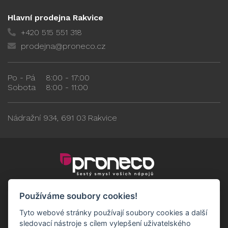
Hlavní prodejna Rakvice
+420 515 551 318
prodejna@proneco.cz
Po - Pá
8:00 - 17:00
Sobota
8:00 - 11:00
Nádražní 934, 691 03 Rakvice
Používáme soubory cookies!
Tyto webové stránky používají soubory cookies a další
sledovací nástroje s cílem vylepšení uživatelského