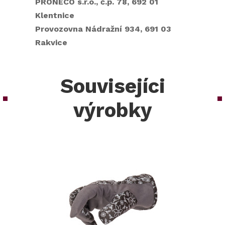
PRONECO s.r.o., č.p. 78, 692 01
Klentnice
Provozovna Nádražní 934, 691 03
Rakvice
Souvisejíci
výrobky