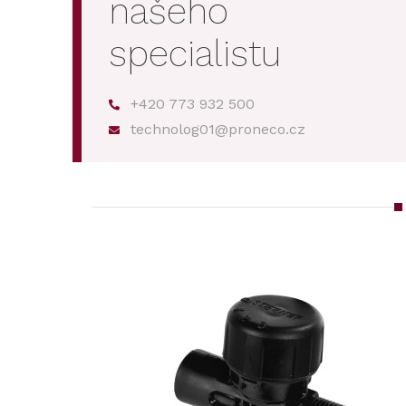
našeho
specialistu
+420 773 932 500
technolog01@proneco.cz