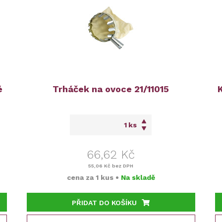
é
Trháček na ovoce 21/11015
ks
66,62 Kč
55,06 Kč
bez DPH
cena za
1 kus
•
Na skladě
PŘIDAT DO KOŠÍKU