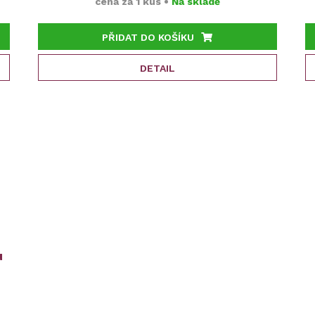
cena za
1 kus
•
Na skladě
PŘIDAT DO KOŠÍKU
DETAIL
u