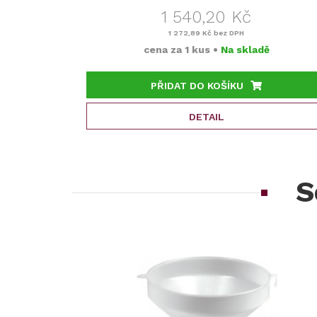
1 540,20 Kč
1 272,89 Kč
bez DPH
cena za
1 kus
•
Na skladě
PŘIDAT DO KOŠÍKU
DETAIL
S