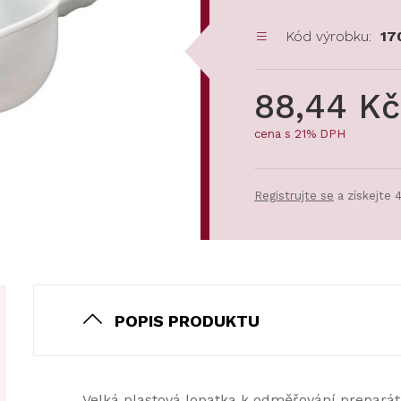
Kód výrobku:
17
88,44 Kč
cena s 21% DPH
Registrujte se
a získejte 
POPIS PRODUKTU
Velká plastová lopatka k odměřování preparát