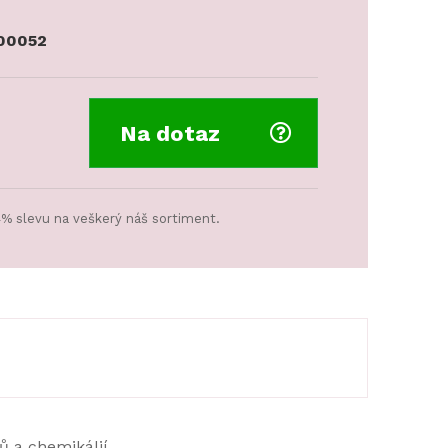
00052
Na dotaz
4% slevu na veškerý náš sortiment.
ů a chemikálií.