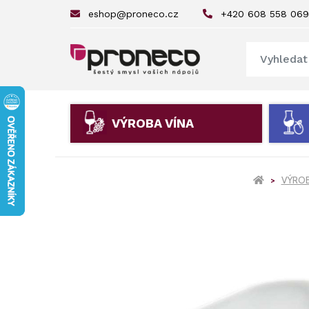
eshop@proneco.cz
+420 608 558 069
VÝROBA VÍNA
VÝROB