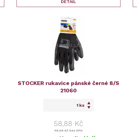
DETAIL
STOCKER rukavice pánské černé 8/S
21060
ks
58,88 Kč
48,66 Kč
bez DPH