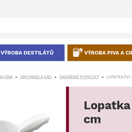
VÝROBA DESTILÁTŮ
VÝROBA PIVA A C
A VÍNA
VINOHRAD A SAD
SADAŘSKÉ POMŮCKY
LOPATKA PVC
Lopatka
cm