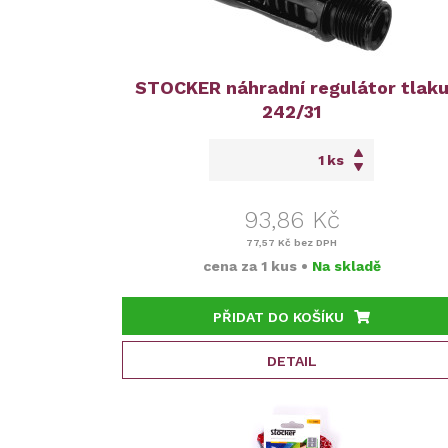
STOCKER náhradní regulátor tlak
242/31
ks
93,86 Kč
77,57 Kč
bez DPH
cena za
1 kus
•
Na skladě
PŘIDAT DO KOŠÍKU
DETAIL