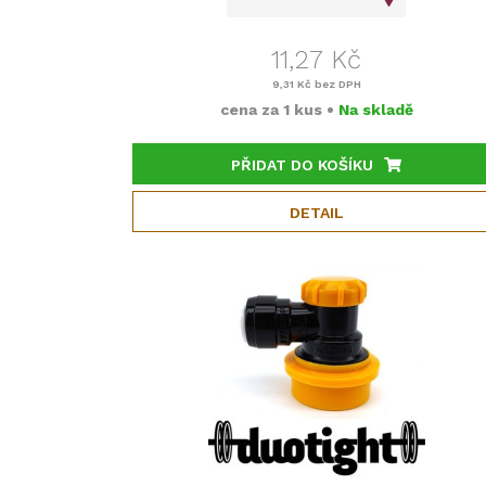
11,27 Kč
9,31 Kč
bez DPH
cena za
1 kus
•
Na skladě
PŘIDAT DO KOŠÍKU
DETAIL