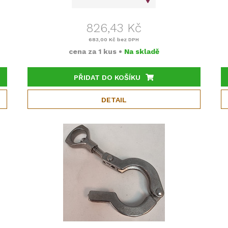
826,43 Kč
683,00 Kč
bez DPH
cena za
1 kus
•
Na skladě
PŘIDAT DO KOŠÍKU
DETAIL