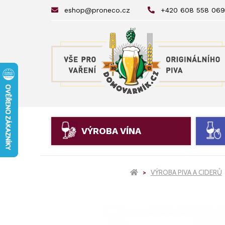
eshop@proneco.cz
+420 608 558 069
VÝROBA VÍNA
VÝROBA PIVA A CIDERŮ