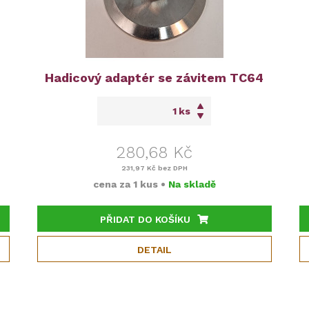
Hadicový adaptér se závitem TC64
ks
280,68 Kč
231,97 Kč
bez DPH
cena za
1 kus
•
Na skladě
PŘIDAT DO KOŠÍKU
DETAIL