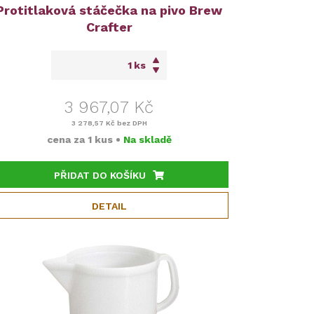
Protitlaková stáčečka na pivo Brew
Crafter
ks
3 967,07 Kč
3 278,57 Kč
bez DPH
cena za
1 kus
•
Na skladě
PŘIDAT DO KOŠÍKU
DETAIL