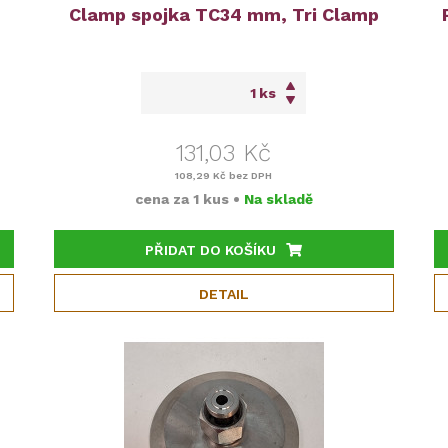
Clamp spojka TC34 mm, Tri Clamp
ks
131,03 Kč
108,29 Kč
bez DPH
cena za
1 kus
•
Na skladě
PŘIDAT DO KOŠÍKU
DETAIL