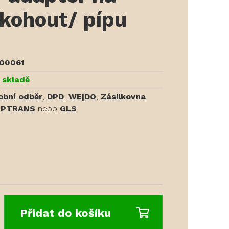
 kohout/ pípu
00061
 skladě
obní odběr
,
DPD
,
WE|DO
,
Zásilkovna
,
PTRANS
nebo
GLS
Přidat do košíku