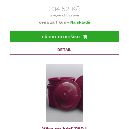
334,52 Kč
276,46 Kč
bez DPH
cena za
1 kus
•
Na skladě
PŘIDAT DO KOŠÍKU
DETAIL
Víko na káď 750 l