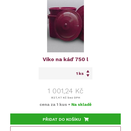
Víko na káď 750 l
ks
1 001,24 Kč
827,47 Kč
bez DPH
cena za
1 kus
•
Na skladě
PŘIDAT DO KOŠÍKU