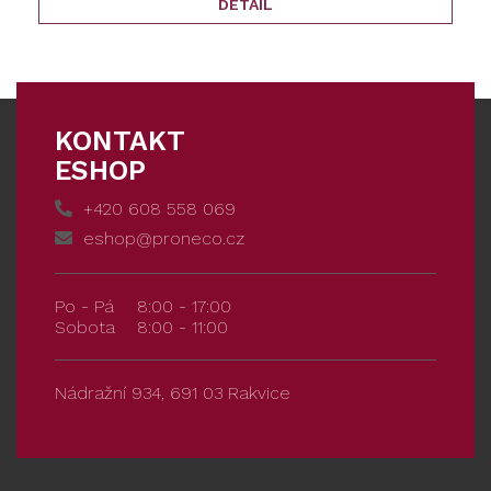
DETAIL
KONTAKT
ESHOP
+420 608 558 069
eshop@proneco.cz
Po - Pá
8:00 - 17:00
Sobota
8:00 - 11:00
Nádražní 934, 691 03 Rakvice