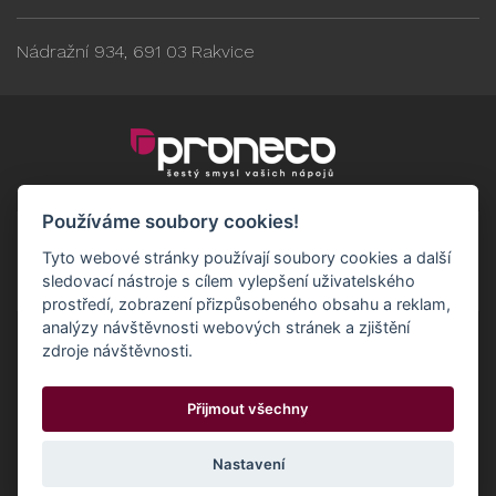
Nádražní 934, 691 03 Rakvice
Používáme soubory cookies!
Tyto webové stránky používají soubory cookies a další
sledovací nástroje s cílem vylepšení uživatelského
prostředí, zobrazení přizpůsobeného obsahu a reklam,
analýzy návštěvnosti webových stránek a zjištění
zdroje návštěvnosti.
Obchodní podmínky
GDPR - Odběratelé
Přijmout všechny
GDPR - Dodavatelé
Možnosti dopravy a platby
© 2024 Proneco
Odstoupit od smlouvy
Cookies
Nastavení