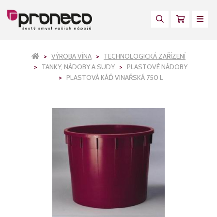
VÝROBA VÍNA
TECHNOLOGICKÁ ZAŘÍZENÍ
TANKY, NÁDOBY A SUDY
PLASTOVÉ NÁDOBY
PLASTOVÁ KÁĎ VINAŘSKÁ 750 L