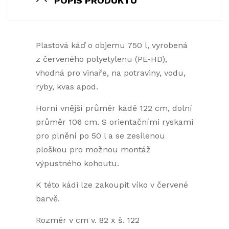
POPIS PRODUKTU
Plastová káď o objemu 750 l, vyrobená
z červeného polyetylenu (PE-HD),
vhodná pro vinaře, na potraviny, vodu,
ryby, kvas apod.
Horní vnější průměr kádě 122 cm, dolní
průměr 106 cm. S orientačními ryskami
pro plnění po 50 l a se zesílenou
ploškou pro možnou montáž
výpustného kohoutu.
K této kádi lze zakoupit víko v červené
barvě.
Rozměr v cm v. 82 x š. 122