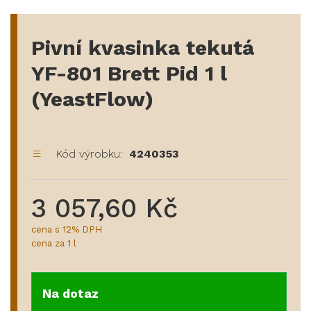
Pivní kvasinka tekutá
YF-801 Brett Pid 1 l
(YeastFlow)
Kód výrobku:
4240353
3 057,60 Kč
cena s 12% DPH
cena za 1 l
Na dotaz