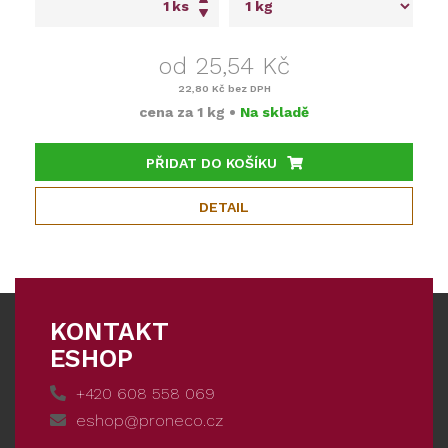
ks
od 25,54 Kč
22,80 Kč
bez DPH
cena za
1 kg
•
Na skladě
PŘIDAT DO KOŠÍKU
DETAIL
KONTAKT
ESHOP
+420 608 558 069
eshop@proneco.cz