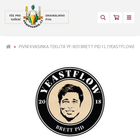
PIVNÍ KVASINKA TEKUTÁ YF-801 BRETT PID 1 L (YEASTFLOW)