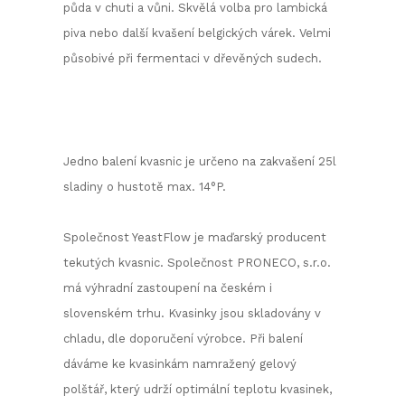
půda v chuti a vůni. Skvělá volba pro lambická
piva nebo další kvašení belgických várek. Velmi
působivé při fermentaci v dřevěných sudech.
Jedno balení kvasnic je určeno na zakvašení 25l
sladiny o hustotě max. 14°P.
Společnost YeastFlow je maďarský producent
tekutých kvasnic. Společnost PRONECO, s.r.o.
má výhradní zastoupení na českém i
slovenském trhu. Kvasinky jsou skladovány v
chladu, dle doporučení výrobce. Při balení
dáváme ke kvasinkám namražený gelový
polštář, který udrží optimální teplotu kvasinek,