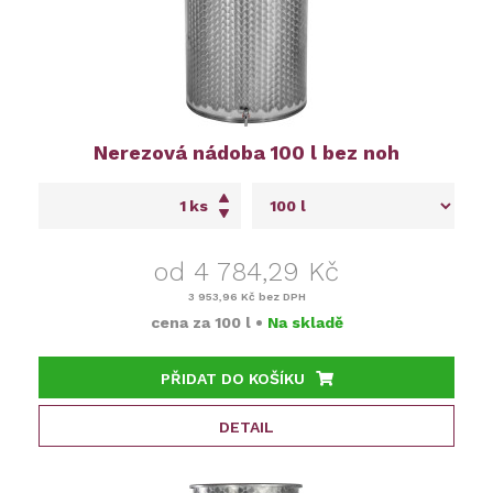
Nerezová nádoba 100 l bez noh
ks
od 4 784,29 Kč
3 953,96 Kč
bez DPH
cena za
100 l
•
Na skladě
PŘIDAT DO KOŠÍKU
DETAIL