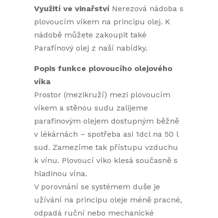
Využití ve vinařství
Nerezová nádoba s
plovoucím víkem na principu olej. K
nádobě můžete zakoupit také
Parafínový olej z naší nabídky.
Popis funkce plovoucího olejového
víka
Prostor (mezikruží) mezi plovoucím
víkem a stěnou sudu zalijeme
parafinovým olejem dostupným běžně
v lékárnách – spotřeba asi 1dcl na 50 l
sud. Zamezíme tak přístupu vzduchu
k vínu. Plovoucí víko klesá současně s
hladinou vína.
V porovnání se systémem duše je
užívání na principu oleje méně pracné,
odpadá ruční nebo mechanické