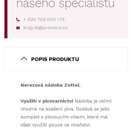
našeho specialistu
+ 420 702 042 174
krajcik@proneco.cz
POPIS PRODUKTU
Nerezová nádoba Zottel.
Využití v pivovarnictví
Nádoba je velmi
vhodná na kvašení piva. Dodává se jako
komplet s plovoucím víkem, které má
však využití pouze ve vinařství.