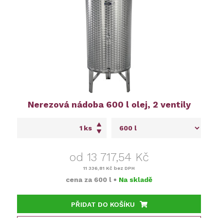
Nerezová nádoba 600 l olej, 2 ventily
ks
od 13 717,54 Kč
11 336,81 Kč
bez DPH
cena za
600 l
•
Na skladě
PŘIDAT DO KOŠÍKU