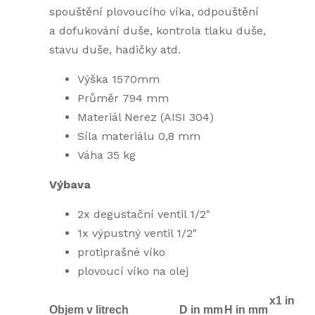
spouštění plovoucího víka, odpouštění
a dofukování duše, kontrola tlaku duše,
stavu duše, hadičky atd.
Výška 1570mm
Průměr 794 mm
Materiál Nerez (AISI 304)
Síla materiálu 0,8 mm
Váha 35 kg
Výbava
2x degustační ventil 1/2"
1x výpustný ventil 1/2"
protiprašné víko
plovoucí víko na olej
x1 in
Objem v litrech
D in mm
H in mm