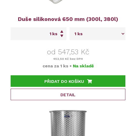
Duše silikonová 650 mm (300l, 380l)
ks
od 547,53 Kč
452,50 Kč
bez DPH
cena za
1 ks
•
Na skladě
PŘIDAT DO KOŠÍKU
DETAIL