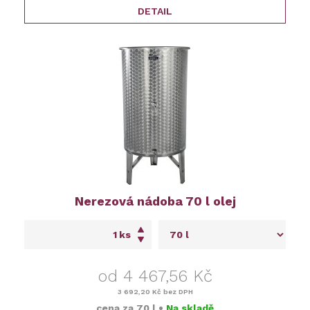
DETAIL
Nerezová nádoba 70 l olej
ks
od 4 467,56 Kč
3 692,20 Kč
bez DPH
cena za
70 l
•
Na skladě