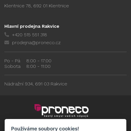
Klentnice 78, 692 01 Klentnice
Hlavní prodejna Rakvice
+420 515 551 318
prodejna@proneco.cz
Po - Pá
8:00 - 17:00
Sobota
8:00 - 11:00
Nádražní 934, 691 03 Rakvice
Používáme soubory cookies!